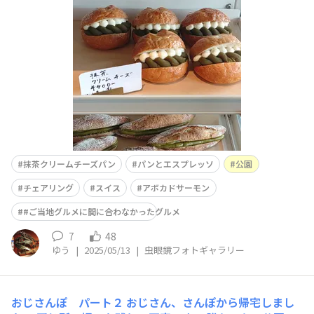
折りたたみチェア出して凧揚げしてる小さい子見ながら食
べとても美味しかったー。 荷物持ちながら片手間に凧揚
げを子どもに見せてるお母さんな
抹茶クリームチーズパン
パンとエスプレッソ
公園
チェアリング
スイス
アボカドサーモン
#ご当地グルメに間に合わなかったグルメ
7
48
ゆう
|
2025/05/13
|
虫眼鏡フォトギャラリー
おじさんぽ パート２
おじさん、さんぽから帰宅しまし