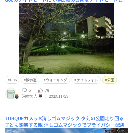
ートモードで撮影。（ミニスタンドにて固定して撮
影） 人１人いない公園は独特の雰囲気です。 TORQUE G0
6のオートモードにて撮影TORQUE G06のナイトモードに
て
G06
散歩道
ウォーキング
ナイトフォト
公園
3
29
河童の人
|
2023/11/29
TORQUEカメラ✕消しゴムマジック
夕刻の公園走り回る
子ども談笑する親 消しゴムマジックでプライバシー配慮