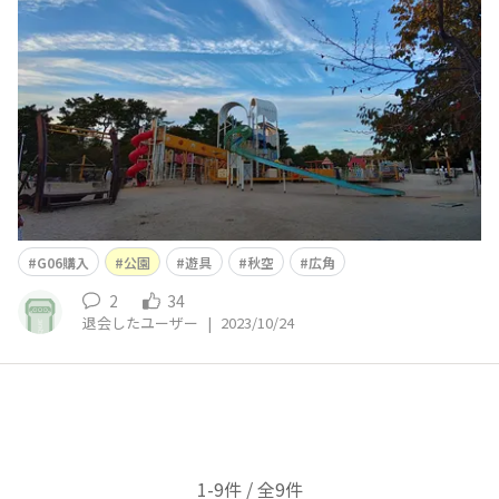
G06購入
公園
遊具
秋空
広角
2
34
退会したユーザー
|
2023/10/24
1-9件 / 全9件