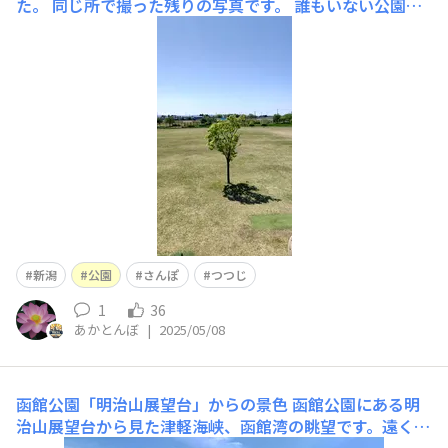
た。 同じ所で撮った残りの写真です。 誰もいない公園の
遊具の上から撮ったり、膝をついてブレない様に撮った
り、おじさんなりに頑張ってみました。
新潟
公園
さんぽ
つつじ
1
36
あかとんぼ
|
2025/05/08
函館公園「明治山展望台」からの景色
函館公園にある明
治山展望台から見た津軽海峡、函館湾の眺望です。遠くに
青森の恐山も見えます。