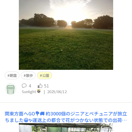
朝靄
散歩
公園
4
51
Sunlight
|
2025/06/12
関東方面へGO💐🚚
約3000個のジニアとペチュニアが旅立
ちました😀✨運送上の都合で花がつかない状態での出荷な
ので楽です👍✨何処に行くかはわかりません💦 茨城県と