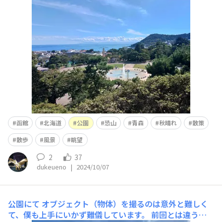
函館
北海道
公園
恐山
青森
秋晴れ
散策
散歩
風景
眺望
2
37
dukeueno
|
2024/10/07
公園にて
オブジェクト（物体）を撮るのは意外と難しく
て、僕も上手にいかず難儀しています。 前回とは違う、