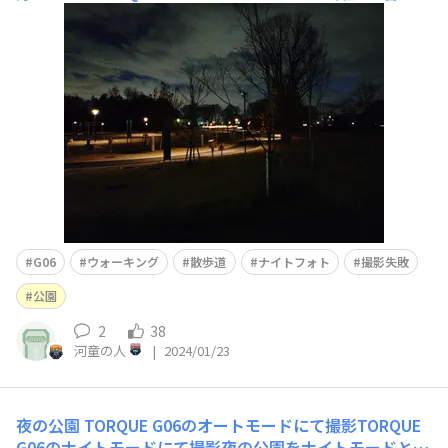
出てくるリスクとかそういうのもあるんですが、その辺は
ひとまずとして（ TORQUE G06のナイトモードにて撮影
昼間は親子連れや恋人同士などで賑やかであろう場所なの
に、夜になると誰１人いな
G06
ウォーキング
散歩道
ナイトフォト
撮影失敗
公園
2
38
河童の人
|
2024/01/23
夜の公園
TORQUE G06のオートモードにて撮影TORQUE
G06のナイトモードにて撮影夜の公園をナイトモードとオ