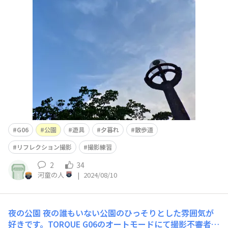
公園で陽も落ち着く夕方に公園の遊具などを撮ってきまし
た。 TORQUE G06のオートモードにて撮影夕方に撮ると
なると、8月とはいえさすがにちょっと暗さが出てしまう
のは仕方がないですかね
G06
公園
遊具
夕暮れ
散歩道
リフレクション撮影
撮影練習
2
34
河童の人
|
2024/08/10
夜の公園
夜の誰もいない公園のひっそりとした雰囲気が
好きです。TORQUE G06のオートモードにて撮影不審者の