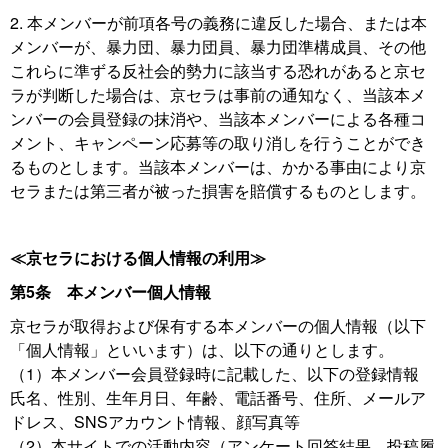
2. 本メンバーが前項各号の義務に違反した場合、または本
メンバーが、暴力団、暴力団員、暴力団準構成員、その他
これらに準ずる反社会的勢力に該当する恐れがあると京セ
ラが判断した場合は、京セラは事前の通知なく、当該本メ
ンバーの会員登録の抹消や、当該本メンバーによる各種コ
メント、キャンペーン応募等の取り消しを行うことができ
るものとします。当該本メンバーは、かかる事由により京
セラまたは第三者が被った損害を賠償するものとします。
≪京セラにおける個人情報の利用≫
第5条 本メンバー個人情報
京セラが取得および保有する本メンバーの個人情報（以下
「個人情報」といいます）は、以下の通りとします。
（1）本メンバー会員登録時に記載した、以下の登録情報
氏名、性別、生年月日、年齢、電話番号、住所、メールア
ドレス、SNSアカウント情報、顔写真等
（2）本サイトでの活動内容（アンケート回答結果、投稿履