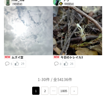
7時間前
7時間前
NEW
ムズイ空
NEW
今日のトレイル3
29
26
5
0
1-30件 / 全54136件
1
2
…
1805
›