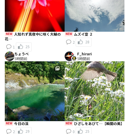
NEW
人知れず真夜中に咲く大輪の
NEW
ムズイ空 ２
花…
28
2
25
1
ちょうべ
F_hirari
5時間前
5時間前
NEW
今日の渓
NEW
ひざしをあびて…【瞬間の美】
29
25
2
0