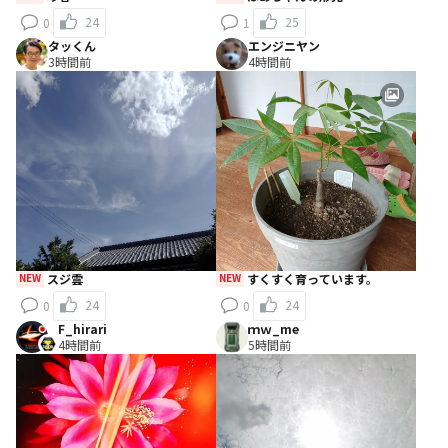
24
25
0
1
タッくん
エンジニヤン
3時間前
4時間前
NEW
スジ雲
NEW
すくすく育っています。
24
24
0
0
F_hirari
ｍｗ_me
4時間前
5時間前