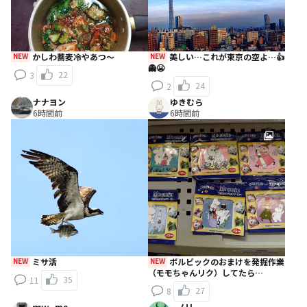
NEW
かしわ蕎麦冷やあつ～
NEW
美しい…これが東京の空よ…👍
👻😬
22
3
24
2
ナナヨン
ゆきむら
6時間前
6時間前
NEW
ミサ活
NEW
ボルビックのおまけを発掘作業
（モモちゃんリク）してたら…
35
11
27
8
ｍｗ_me
ノリ