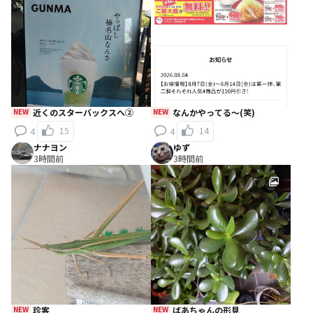
NEW
近くのスターバックスへ②
NEW
なんかやってる～(笑)
15
14
4
4
ナナヨン
ゆず
3時間前
3時間前
NEW
珍客
NEW
ばあちゃんの形見