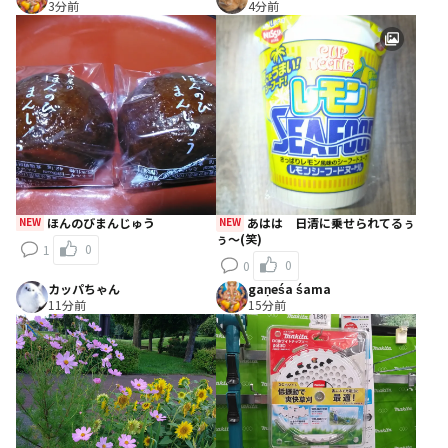
3分前
4分前
NEW
ほんのびまんじゅう
NEW
あはは 日清に乗せられてるぅ
ぅ～(笑)
0
1
0
0
カッパちゃん
gaṇeśa śama
11分前
15分前