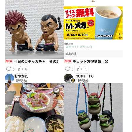
NEW
今日のガチャガチャ その2
NEW
チョットお得情報。😲
6
7
0
0
おやかた
YUMI‐TG
1時間前
1時間前