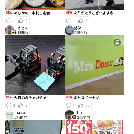
NEW
めじかの一本刺し定食
NEW
ありがとうございます😆
9
8
1
0
さとG
爆笑
1時間前
2時間前
NEW
今日のガチャガチャ
NEW
ミセスドーナツ
8
10
4
1
masa
hh
2時間前
2時間前