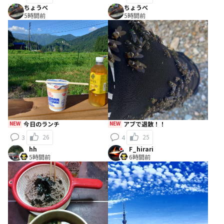
ちょうべ
ちょうべ
5時間前
5時間前
NEW
今日のランチ
NEW
アブで退散！！
26
25
3
4
hh
F_hirari
5時間前
6時間前