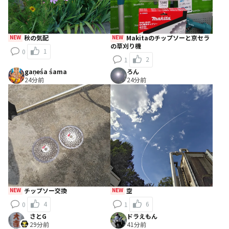
NEW
秋の気配
NEW
Makitaのチップソーと京セラ
の草刈り機
1
0
2
1
gaṇeśa śama
ろん
24分前
24分前
NEW
チップソー交換
NEW
空
4
6
0
1
さとG
ドラえもん
29分前
41分前