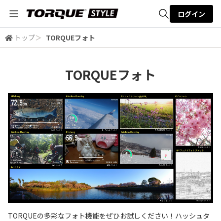
ログイン
トップ
＞
TORQUEフォト
全体検索
TORQUEフォト
検索
TORQUEの多彩なフォト機能をぜひお試しください！ハッシュタ