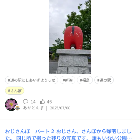
の開店時間は７時半。 着いたら周辺おじさんぽかな。
道の駅にしあいずよりっせ
新潟
福島
道の駅
さんぽ
14
46
あかとんぼ
|
2025/07/08
おじさんぽ パート２
おじさん、さんぽから帰宅しまし
た。 同じ所で撮った残りの写真です。 誰もいない公園の