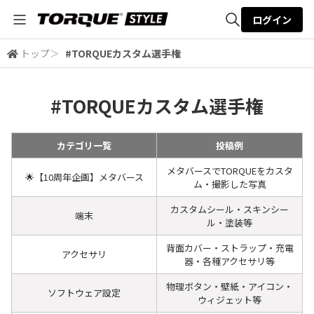
ログイン
トップ
＞
#TORQUEカスタム選手権
全体検索
#TORQUEカスタム選手権
検索
カテゴリ一覧
投稿例
メタバースでTORQUEをカスタ
🌟【10周年企画】メタバース
ム・撮影した写真
カスタムシール・スキンシー
端末
ル・塗装等
背面カバー・ストラップ・充電
アクセサリ
器・各種アクセサリ等
物理ボタン・壁紙・アイコン・
ソフトウェア設定
ウィジェット等