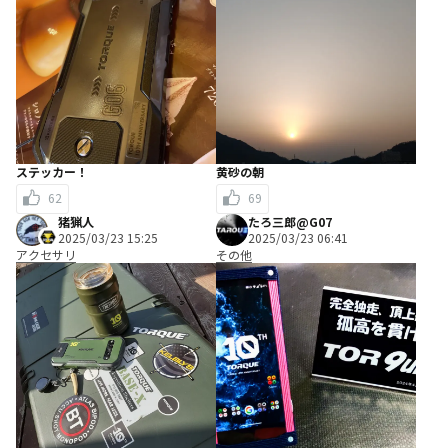
ステッカー！
黄砂の朝
62
69
猪猟人
たろ三郎@G07
2025/03/23 15:25
2025/03/23 06:41
アクセサリ
その他