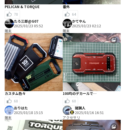
PELICAN & TORQUE
番外
70
64
たろ三郎@G07
かてやん
2025/03/23 05:52
2025/03/23 02:12
端末
端末
カスタム色々
100均のデカールで…
68
60
おりはた
猪猟人
2025/03/18 15:15
2025/03/16 16:51
端末
アクセサリ