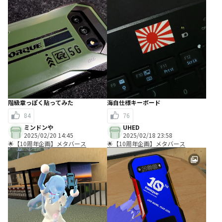
階級章っぽく貼ってみた
海自仕様キーボード
84
76
ミンドンや
UHED
2025/02/20 14:45
2025/02/18 23:58
🌟【10周年企画】メタバース
🌟【10周年企画】メタバース