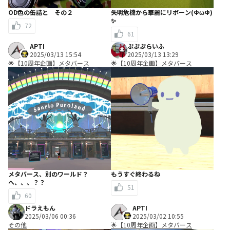
OD色の缶詰と その２
失明危機から華麗にリボーン(ФωФ)
✨
72
61
APTI
ぷぷぷらいふ
2025/03/13 15:54
2025/03/13 13:29
🌟【10周年企画】メタバース
🌟【10周年企画】メタバース
メタバース、別のワールド？
もうすぐ終わるね
へ、、、？？
51
60
ドラえもん
APTI
2025/03/06 00:36
2025/03/02 10:55
その他
🌟【10周年企画】メタバース