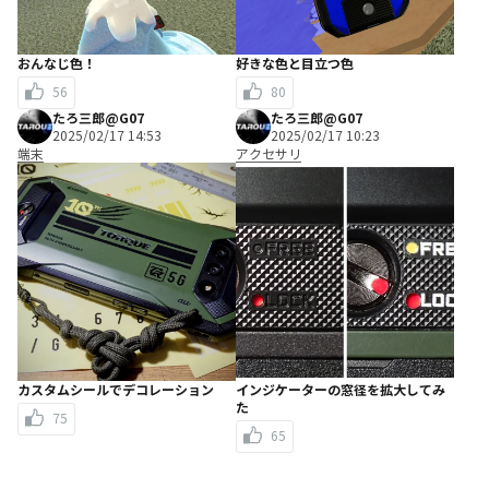
おんなじ色！
好きな色と目立つ色
56
80
たろ三郎@G07
たろ三郎@G07
2025/02/17 14:53
2025/02/17 10:23
端末
アクセサリ
カスタムシールでデコレーション
インジケーターの窓径を拡大してみ
た
75
65