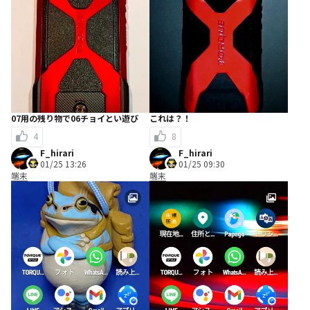
07用の残り物で06チョイとい遊び
これは？！
4
8
F_hirari
F_hirari
01/25 13:26
01/25 09:30
端末
端末