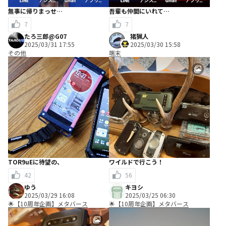
無事に帰りまっせ…
吾輩も仲間にいれて…
7
7
たろ三郎@G07
猪猟人
2025/03/31 17:55
2025/03/30 15:58
その他
端末
TOR9uEに待望の、
ワイルドで行こう！
42
56
ゆう
キヨシ
2025/03/29 16:08
2025/03/25 06:30
🌟【10周年企画】メタバース
🌟【10周年企画】メタバース