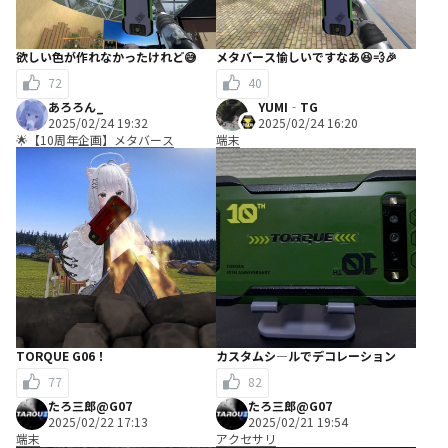
欲しい色が作れなかったけれど😅
メタバース愉しいですなあ😆💨🎉
72
40
あろろん_
YUMI‐TG
2025/02/24 19:32
2025/02/24 16:20
🌟【10周年企画】メタバース
端末
TORQUE G06！
カスタムシ―ルでデコレーション
77
82
たろ三郎@G07
たろ三郎@G07
2025/02/22 17:13
2025/02/21 19:54
端末
アクセサリ