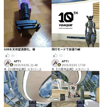
G06を天体望遠鏡化。😁
飛行モードで自撮り📸
81
52
APTI
APTI
2025/03/01 21:48
2025/03/01 17:50
🌟【10周年企画】メタバース
🌟【10周年企画】メタバース