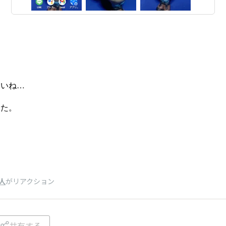
…
さいね…
した。
人
がリアクション
共有する