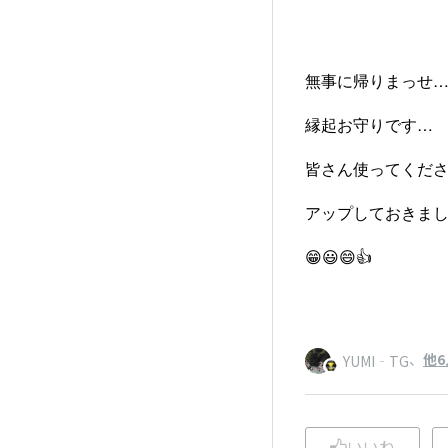
無事に帰りまっせ
縁起お守りです…
皆さん使ってくだ
アップしておきま
😁😃😄👍
、
他6
YUMI‐TG
いいね