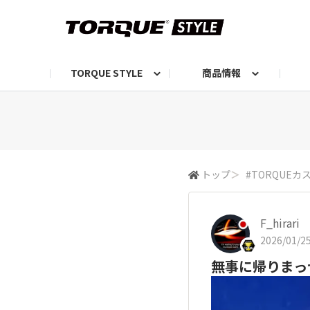
TORQUE STYLE
商品情報
お知らせ
TORQUEニュース
TORQUEフォト
自己紹介しよう
編集部の日常フォト
TORQUIZ【投票企画】
TORQUEトーク
G07エピソード投稿📸
よみもの
編集部からのおし
G
トップ
＞
#TORQUE
F_hirari
2026/01/25
無事に帰りまっ