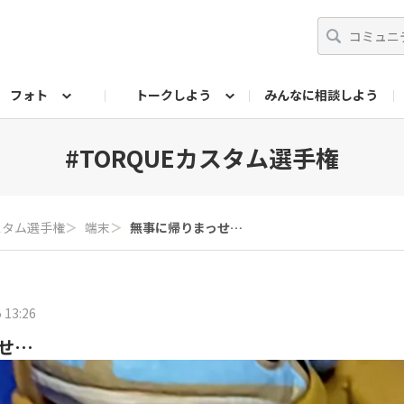
フォト
トークしよう
みんなに相談しよう
らせ
07公式サイト
TORQUEサークル
#フォトコンテスト「夏の思い出ワンシーン」
編集部のつぶやき（アーカイブ）
歴代モデル
【会員限定】ニュース
フォ
#TORQUEカスタム選手権
カスタム選手権
＞
端末
＞
無事に帰りまっせ…
 13:26
せ…