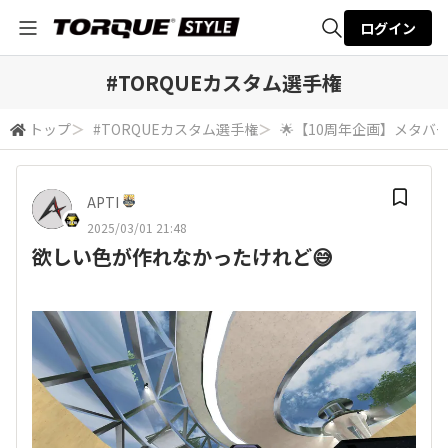
ログイン
全体検索
#TORQUEカスタム選手権
トップ
＞
#TORQUEカスタム選手権
＞
🌟【10周年企画】メタバ
検索
APTI
2025/03/01 21:48
欲しい色が作れなかったけれど😅