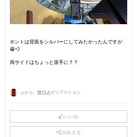
ホントは背面をシルバーにしてみたかったんですが
😁💨
両サイドはちょっと派手に？？
、
他71人
がリアクション
ひかり
いいね
共有する