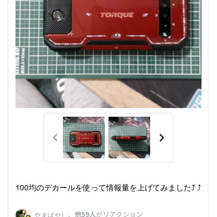
100均のデカールを使って情報量を上げてみました⤴︎ ⤴︎
、
他59人
がリアクション
やまばやし