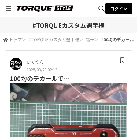
ログイン
全体検索
#TORQUEカスタム選手権
トップ
＞
#TORQUEカスタム選手権
＞
端末
＞
100均のデカール
検索
かてやん
2025/03/23 02:12
100均のデカールで…