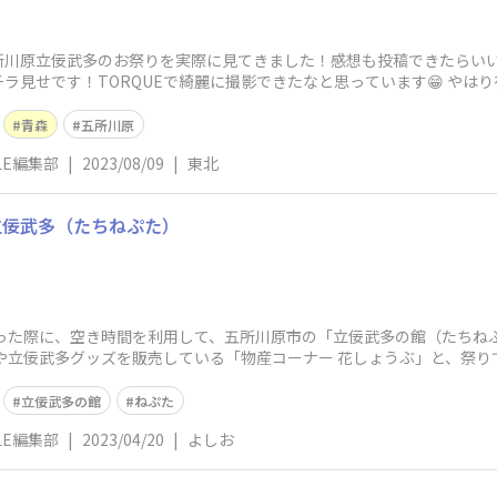
所川原立佞武多のお祭りを実際に見てきました！感想も投稿できたらい
ラ見せです！TORQUEで綺麗に撮影できたなと思っています😁 やは
青森
五所川原
YLE編集部
|
2023/08/09
|
東北
立佞武多（たちねぷた）
行った際に、空き時間を利用して、五所川原市の「立佞武多の館（たちね
や立佞武多グッズを販売している「物産コーナー 花しょうぶ」と、祭
立佞武多の館
ねぷた
YLE編集部
|
2023/04/20
|
よしお