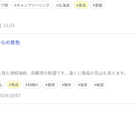
ンプ場
キャンプツーリング
北海道
青森
愛媛
|
11/15
からの景色
ら見た津軽海峡、函館湾の眺望です。遠くに青森の恐山も見えます。
山
青森
秋晴れ
散策
散歩
風景
眺望
2024/10/07