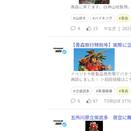
青森に来てます。白神山地散策
山歩き
ハイキング
青森
4
23
やなぎ
|
2023
【青森旅行特別号】実際に
イベントや新製品発売等でバタついており、投稿が
再訪しました！ ＞前回投稿はこちら ＞フォトコンテストの写
今回もお気軽に見ていってく
立佞武多
素戔嗚尊
青森
6
87
TORQUE ST
五所川原立佞武多 夜空に