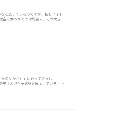
いなと思っているのですが、私もフォト
り夜空に舞うかぐやは綺麗で、その大きさ
ぷたのやかた）」に行ってきまし
りで使う大型立佞武多を展示している「立