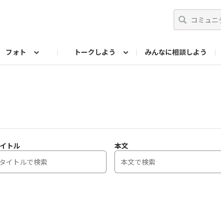
フォト
トークしよう
みんなに相談しよう
らせ
07公式サイト
TORQUEサークル
フォト企画アーカイブ
編集部のつぶやき（アーカイブ）
歴代モデル
【会員限定】ニュース
イトル
本文