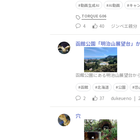
動画生成AI
AI動画
キャ
TORQUE G06
4
40
ジンベエ親分
函館公園「明治山展望台」
函館公園にある明治山展望台か
函館
北海道
公園
恐
2
37
dukeueno
|
穴