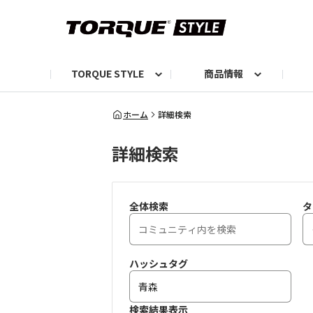
TORQUE STYLE
商品情報
お知らせ
TORQUEニュース
TORQUEフォト
自己紹介しよう
編集部の日常フォト
TORQUIZ【投票企画】
TORQUEトーク
G07エピソード投稿📸
よみもの
編集部からのおし
G
ホーム
詳細検索
詳細検索
全体検索
タ
ハッシュタグ
検索結果表示