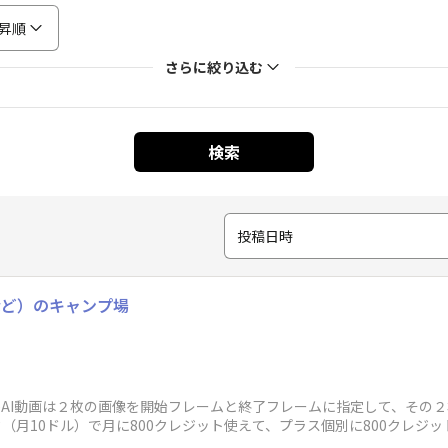
昇順
さらに絞り込む
検索
投稿日時
など）のキャンプ場
^*)AI動画は２枚の画像を開始フレームと終了フレームに指定して、その
月10ドル）で月に800クレジット使えて、プラス個別に800クレジット