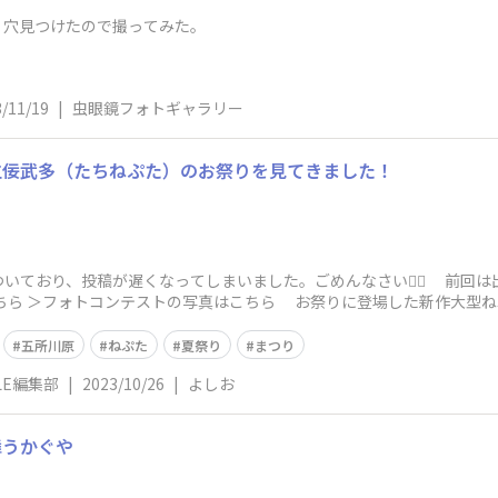
。穴見つけたので撮ってみた。
/11/19
|
虫眼鏡フォトギャラリー
立佞武多（たちねぷた）のお祭りを見てきました！
遅くなってしまいました。ごめんなさい🙇‍♂️ 前回は出張で訪れた青森県に、プライベートで
真はこちら お祭りに登場した新作大型ねぷたにフィーチャーしたレポートです！
五所川原
ねぷた
夏祭り
まつり
YLE編集部
|
2023/10/26
|
よしお
舞うかぐや