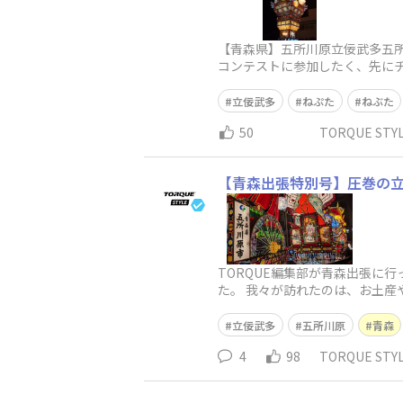
【青森県】五所川原立佞武多五
コンテストに参加したく、先にチ
は圧巻です。写真の下の方をよ
立佞武多
ねぷた
ねぶた
50
TORQUE ST
【青森出張特別号】圧巻の
TORQUE編集部が青森出張に
た。 我々が訪れたのは、お土産
佞武多展示室」です。
立佞武多
五所川原
青森
4
98
TORQUE ST