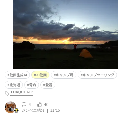
ムと終了フレームに指定して、その２枚を繋ぐ動画をAIに
生成させるタイプのものです。ま、一番安いサブスク（月
10ドル）で月に800クレジット使えて、プラス個別に800
クレジット購入（10ドル）したので、合計1600クレジッ
トあったので
動画生成AI
AI動画
キャンプ場
キャンプツーリング
北海道
青森
愛媛
TORQUE G06
4
40
ジンベエ親分
|
11/15