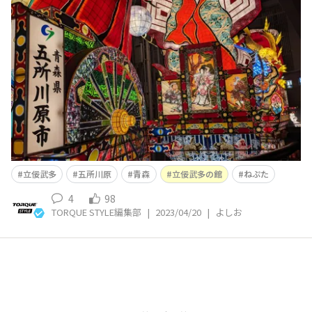
て、五所川原市の「立佞武多の館（たちねぷたのやか
た）」に行ってきました。 我々が訪れたのは、お土産や
立佞武多グッズを販売している「物産コーナー 花しょう
ぶ」と、祭りで使う大型立佞武多を展示している「立佞武
多展示室」です。
立佞武多
五所川原
青森
立佞武多の館
ねぷた
4
98
TORQUE STYLE編集部
|
2023/04/20
|
よしお