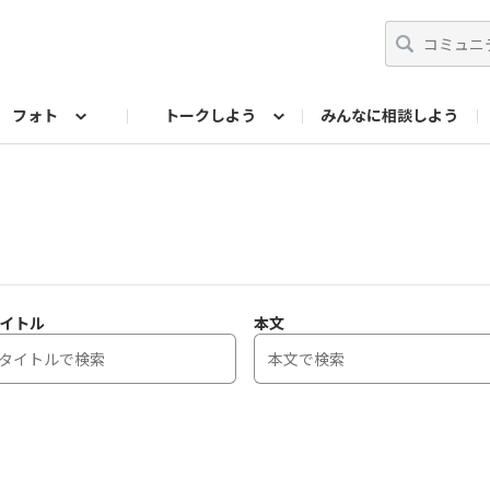
フォト
トークしよう
みんなに相談しよう
らせ
07公式サイト
TORQUEサークル
フォト企画アーカイブ
編集部のつぶやき（アーカイブ）
歴代モデル
【会員限定】ニュース
イトル
本文