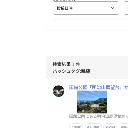
投稿日時
検索結果
1 件
ハッシュタグ:眺望
函館公園「明治山展望台」
函館公園にある明治山展望台か
函館
北海道
公園
恐