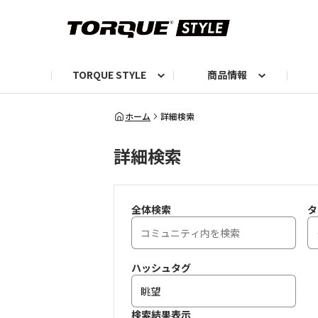
TORQUE STYLE
商品情報
お知らせ
TORQUEニュース
TORQUEフォト
自己紹介しよう
編集部の日常フォト
TORQUIZ【投票企画】
TORQUEトーク
G07エピソード投稿📸
よみもの
編集部からのおし
G
ホーム
詳細検索
詳細検索
全体検索
タ
ハッシュタグ
検索結果表示