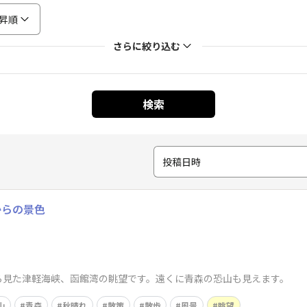
昇順
さらに絞り込む
検索
投稿日時
からの景色
ら見た津軽海峡、函館湾の眺望です。遠くに青森の恐山も見えます。
山
青森
秋晴れ
散策
散歩
風景
眺望