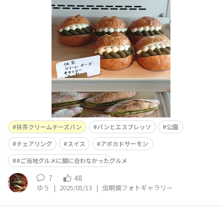
茶クリームチーズパンスイスアボカドサーモン 他 公園に
折りたたみチェア出して凧揚げしてる小さい子見ながら食
べとても美味しかったー。 荷物持ちながら片手間に凧揚
げを子どもに見せてるお母さんな
抹茶クリームチーズパン
パンとエスプレッソ
公園
チェアリング
スイス
アボカドサーモン
#ご当地グルメに間に合わなかったグルメ
7
48
ゆう
|
2025/05/13
|
虫眼鏡フォトギャラリー