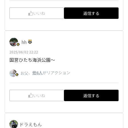
いいね
返信する
hh
2025/06/02 22:22
国営ひたち海浜公園～
、
他6人
がリアクション
お父
いいね
返信する
ドラえもん