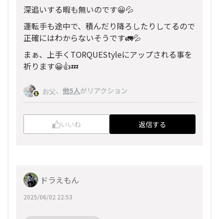
深追いする暇も無いのです😀💦
運転手も途中で、積んだり降ろしたりしてるので
正確にはわからないそうです🚛💦
まぁ、上手くTORQUEStyleにアップされる事を
祈ります😀👍💤
、
他5人
がリアクション
お父
いいね
返信する
ドラえもん
2025/06/02 22:53