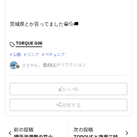
茨城県とか言ってました😀💦🚚
TORQUE G06
公園
ジニア
ペチュニア
、
他49人
がリアクション
ささやん
いいね
共有する
前の投稿
次の投稿
横浜海港祭の花火
TORQUEと夜景三昧