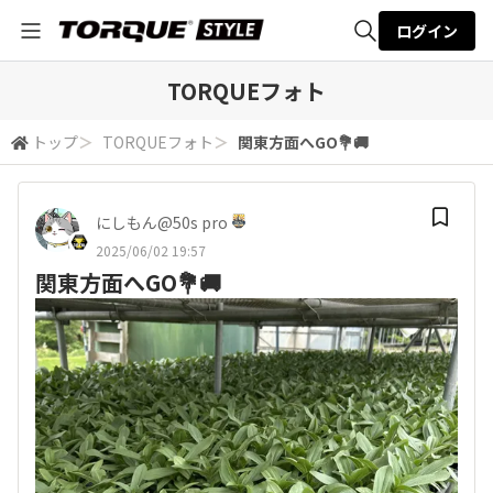
ログイン
全体検索
TORQUEフォト
トップ
＞
TORQUEフォト
＞
関東方面へGO💐🚚
検索
にしもん@50s pro
2025/06/02 19:57
関東方面へGO💐🚚