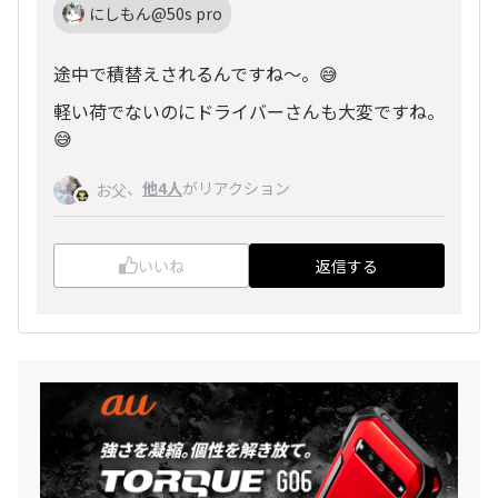
にしもん@50s pro
途中で積替えされるんですね〜。😅
軽い荷でないのにドライバーさんも大変ですね。
😅
、
他4人
がリアクション
お父
いいね
返信する