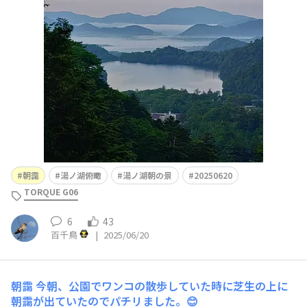
た～（笑）湯ノ湖俯瞰、湯ノ湖朝の景 TORQUE4倍モード
と0.6倍広角モードにて
朝靄
湯ノ湖俯瞰
湯ノ湖朝の景
20250620
TORQUE G06
6
43
百千鳥
|
2025/06/20
朝靄
今朝、公園でワンコの散歩していた時に芝生の上に
朝靄が出ていたのでパチリました。😊