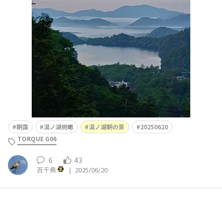
た～（笑）湯ノ湖俯瞰、湯ノ湖朝の景 TORQUE4倍モード
と0.6倍広角モードにて
朝靄
湯ノ湖俯瞰
湯ノ湖朝の景
20250620
TORQUE G06
6
43
百千鳥
|
2025/06/20