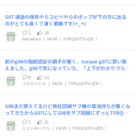
G07 通話の保存やらコピペやらのポップが下の方に出る
のがとても長くて凄く邪魔です(⁠+⁠_⁠+⁠)
1
18
Baraabaru
|
04/30
|
TORQUEがんばれ！
前のg06の指紋認証の調子が悪く、torque g07に買い換
えました。g06で気になっていた、「上下がわかりづらい
デザイン」という点、今回も改善されず、少しがっかり。
9
33
g01やg03はわかりやすかったのに…と昔を懐かしんでい
ふにゃふにゃ
|
04/30
|
TORQUEがんばれ！
ます。
G06まだ使えてるけど他社回線サブ機の電池持ちが悪くな
ってきたからG07にしてG06をサブ回線にずっとTORQUE
使い続けてきた私でも初のTORQUE2台持ち運用中因みに
1
31
中１の息子が5G使用中のため直近TORQUE3代？の3台稼
じぇいみーりん
|
04/29
|
TORQUEがんばれ！
働中です