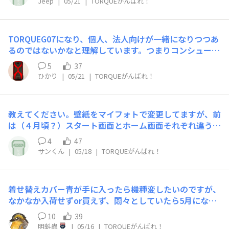
Jeep
|
05/21
|
TORQUEがんばれ！
TORQUEG07になり、個人、法人向けが一緒になりつつあ
るのではないかなと理解しています。つまりコンシューマ
ー向けが、なくなってもTORQUEは残るということです
5
37
ね。TORQUEが永遠に続くことを希望します。
ひかり
|
05/21
|
TORQUEがんばれ！
教えてください。壁紙をマイフォトで変更してますが、前
は（４月頃？）スタート画面とホーム画面それぞれ違う画
像を登録できましたが、今やるとスタート画面とホーム画
4
47
面が同一の画像になってしまいます。ご教示いただけます
サンくん
|
05/18
|
TORQUEがんばれ！
でしょうか。
着せ替えカバー青が手に入ったら機種変したいのですが、
なかなか入荷せずor買えず、悶々としていたら5月になっ
てしまいました😵‍💫以前も品切れを嘆いたところ、ありが
10
39
たくコメント等いただき、参考にしてオンラインショップ
明蚪蟲
|
05/16
|
TORQUEがんばれ！