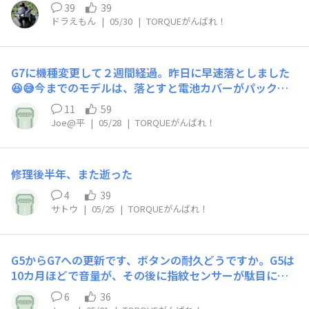
てるのかな〜。😅 投稿するのも何回もやり直さないと投
39
39
稿できないみたいですし。😨
ドラえもん
|
05/30
|
TORQUEがんばれ！
G7に機種変更して２週間経過。昨日に早速落としました
😆😅今までのモデルは、落とすと電池カバーがパックリ
開き落ち止まった所がもしも水溜りだったりしたら水没確
11
59
定で以前に青色が有ったモデルの時にそれで水没しました
Joe@平
|
05/28
|
TORQUEがんばれ！
😆G5モデルぐらいまでは、落とし方によっては完全にカ
バーが離脱するぐらいでガシガシ使えませんでしたが、G
7モデルはカメラレンズの下と両サイドの計４点にスライ
修理後半年、また逝った​
ドスイッチの様なカバーロックが有ったので強化された！
と思って機種変しましたが、初落ちしたところカメラレン
4
39
ズの上の部分がカバー開きしました！😮‍💨😱🤕CM動画の様
サトウ
|
05/25
|
TORQUEがんばれ！
に水溜りへ落としたら終わりです！まだまだガシガシ使え
ませんのでお気を付けくださいませ！🙅📉😮‍💨
G5からG7への更新です、ボタンの耐久どうですか。G5は
10カ月ほどで音量が、その後に指紋センサーが駄目にな
りました。G7の耐久性に期待します。
6
36