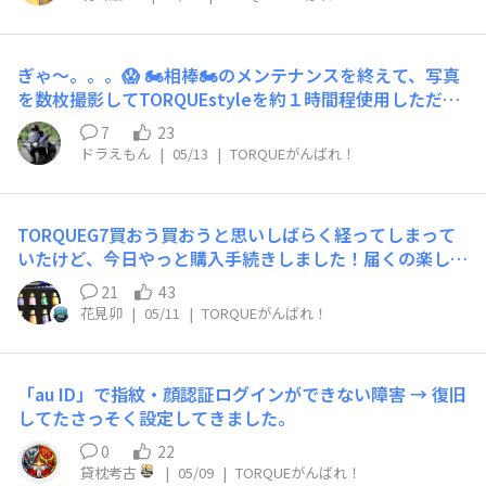
を一日一回は覗いているのですが…ここずっと品切れのま
ま…昨今の諸々もあるので、追加難しいのでしょうか…。
いちど4月はじめごろ？入荷していたのを見たのですが、
ぎゃ〜。。。😱 🏍️相棒🏍️のメンテナンスを終えて、写真
そのとき所用で購入操作ができず、よし買うぞとなったと
を数枚撮影してTORQUEstyleを約１時間程使用しただけ
きには売り切れていました。。😇😇😇以降、入荷したと
なのに、バッテリー残量が１％で投稿編集中に突然シャッ
ころを見ていません。タイミングの問題もあるのでしょう
7
23
トダウンしました。😱 🏍️相棒🏍️のメンテナンス中は項目
か…実は知らぬ間に入荷していたりする…？？今回は諦め
ドラえもん
|
05/13
|
TORQUEがんばれ！
メモを4・5回確認しただけで日影に置いてたので、バッ
て次機…に賭けるしかないのかなぁ…という考えも浮かび
テリー消費してるはずは無いんですけどね。🤔 手で持っ
つつありますが、もう少し粘りたいところです。着せ替え
た感じは発熱はしてないし、起動アプリも表裏でTORQUE
やパーツの入荷お願いします！🙏
TORQUEG7買おう買おうと思いしばらく経ってしまって
styleとカメラ・フォト・メモだけなんだけどな〜。🤔
いたけど、今日やっと購入手続きしました！届くの楽しみ
(何かが内部で暴走してたのかな？😥) とりあえずは、G06
なのと、予備の電池パックやアクセサリー買おうと思った
のバッテリーに交換してG07のバッテリーは充電器で充電
21
43
ら…在庫なし😭しばらく待ってからまた在庫復活したら
中です。😥 ランプ表示は充電していますが、実際に充電
花見卯
|
05/11
|
TORQUEがんばれ！
購入予定ですが、人気なんだなと思いました！どのくらい
できてるのかな〜。😥 バッテリー残量の減り方的には何
で入荷されるかはわかりませんが、予備の電池パックと充
か暴走してバッテリー消費してそうなんでけど、暴走して
電ホルダー、保護フィルムはとても欲しいですよね❤(Ӧｖ
るにしては発熱してないのが不思議です。😨
「au ID」で指紋・顔認証ログインができない障害 → 復旧
Ӧ｡)皆様はもう入手できてますか？まだの方は何を購入予
してたさっそく設定してきました。
定なのかなぁ(●´ω｀●)皆様のTORQUE具合はどんな感
じなのかなと思いました❤(ӦｖӦ｡)
0
22
貸枕考古
|
05/09
|
TORQUEがんばれ！