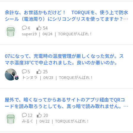
余計な、お世話かもだけど！ TORQUEを、使う上で防水
シール（電池周り）にシリコングリスを使ってますか？
勿論、薄く塗るんですよ。それと、usb充電の蓋の突起部
4
54
分、裏蓋の突起部分。これを、やらないと、髪の毛1本挟
super19
|
04/24
|
TORQUEがんばれ！
まっていても浸水の原因になりますよ。シリコングリスは
プラスチックやゴムを侵さないので心配いりません。余計
なお世話だったかな? 他の書き込みをを読んでると知ら
07になって、充電時の温度管理が厳しくなった気が。ス
ない人がいるようだから、電極部分は特に気を付けて。せ
マホ温度38℃で中止されました。良いのか悪いのか。
っかくのTORQUEを殺さない為に。シリコングリスです
よ。ただのグリスはダメ。 追記、ウッカリしてました、
5
25
ラバーグリスも使えます。 VEXさんの指摘のとうりで
トンヌラ
|
04/23
|
TORQUEがんばれ！
す。
屋外で、暗くなってからあるサイトのアプリ経由でQRコ
ードを読み取ろうとしても、真っ暗で読み取れません。屋
内でもアプリサイトからのQRだとやはり明かりがないと
12
20
無理で、友達のスマホでライト付けてもらい読み取りまし
みるく
|
04/22
|
TORQUEがんばれ！
た。ライト付けるボタン無いので、困ってます。どこか設
定にあるのでしょうか？？