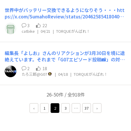
世界中がバッテリー交換できるようになりそう・・・htt
ps://x.com/SumahoReview/status/2046258541804085
714?s=20ＴＯＲＱＵＥの優位性上がるかなぁ
3
22
catbike
|
04/21
|
TORQUEがんばれ！
編集長「よしお」さんのリアクションが3月30日を境に途
絶えています。それまで「G07エピソード投稿📸」の対し
て割とマメにリアクションされていたのに、どうしたこと
2
18
なのでしょうか。「noix」さんもも同様に3月26日が最期
たろ三郎@G07
|
04/18
|
TORQUEがんばれ！
のリアクションでした。 もしかして異動？😭。心配で
す。 G07立上りの大事な時期に編集部が大人しいのは寂い
限りです。是非一緒に盛上げましょう。
26-50件 / 全918件
‹
1
2
3
…
37
›