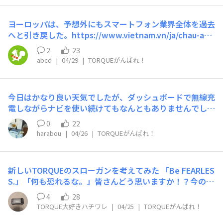
ヨーロッパは、予想外にもスマートフォン業界全体を過去
へと引き戻した。https://www.vietnam.vn/ja/chau-au-
bat-ngo-dua-ca-the-gioi-smartphone-quay-tro-ve-qu
2
23
a-khu「着脱式電池への回帰は、美観と技術の両面におい
abcd
|
04/29
|
TORQUEがんばれ！
て後退と見なされている」「現在ハイエンドデバイスの標
準となっている防水・防塵性能が低下することを懸念して
いる」「接着剤で接合部を密閉するのではなく、機械的な
今日はかなり良い天気でしたが、ダッシュボードで無線充
接合部を維持すると、長期使用におけるデバイスの物理的
電しながらナビを使い続けてもなんともありませんでし
な耐久性に一定のリスクが生じる」「デザインの華やかさ
た。気になってバッテリー温度を見てみたら41℃、とい
は、持続可能性とユーザーの自由へと取って代わられよう
0
22
うことは40℃を超えてすぐ止まるような設定でもないん
としている」電池交換機能を持ちながら海中潜水の防水性
harabou
|
04/26
|
TORQUEがんばれ！
ですね。というか、こういういかにも熱くなりそうな場面
能とMIL規格の耐久性能を併せ持つTORQUEはかなり凄い
は意外と平気だったりしますね。むしろ夜とか家の中で止
ことをやっています法律で強制にしてしまうと機種選択す
まっているのを見かけることが多い気がします。
る「ユーザーの自由」が損なわれる気がしますが国内のT
新しいTORQUEのスローガンを考えてみた 「Be FEARLES
ORQUEは自力で様々な現実の壁を乗り越えてG07でより
S.」「何も恐れるな。」皆さんどう思いますか！？今の時
多くのユーザーの意見が反映された設計になりますます自
代に合ってると思うんですが、どう思います！？ぜひぜひ
4
28
由度が増した気がします写真は以前使用していた京セラガ
教えてください😊
TORQUE大好きハチワレ
|
04/25
|
TORQUEがんばれ！
ラケー電池です