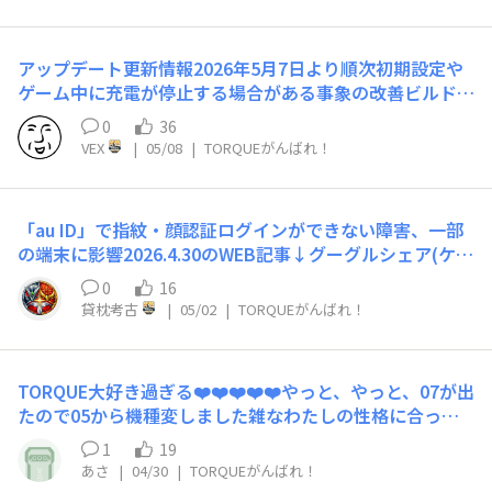
アップデート更新情報2026年5月7日より順次初期設定や
ゲーム中に充電が停止する場合がある事象の改善ビルド番
号：1.031KB（Android 16）
0
36
VEX
|
05/08
|
TORQUEがんばれ！
「au ID」で指紋・顔認証ログインができない障害、一部
の端末に影響​2026.4.30のWEB記事↓グーグルシェア(ケー
タイ Watch)https://share.google/CzjvqjChjQL1qk4hM
0
16
こんな感じです↓auone.jpスクショauサポートへ電話で
貸枕考古
|
05/02
|
TORQUEがんばれ！
相談したけど、上記障害が出ているため復旧するまで待つ
しかないようです。
TORQUE大好き過ぎる❤️❤️❤️❤️❤️やっと、やっと、07が出
たので05から機種変しました雑なわたしの性格に合って
るのはTORQUEしか無いのでこれからも新しい機種をよろ
1
19
しくお願いします！！！(切実
あさ
|
04/30
|
TORQUEがんばれ！