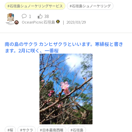
石垣島シュノーケリングサービス
石垣島シュノーケリング
1
38
OceanPicnic石垣島
|
2023/03/29
南の島のサクラ
カンヒザクラといいます。寒緋桜と書き
ます。2月に咲く、一番桜
桜
サクラ
日本最南西端
石垣島