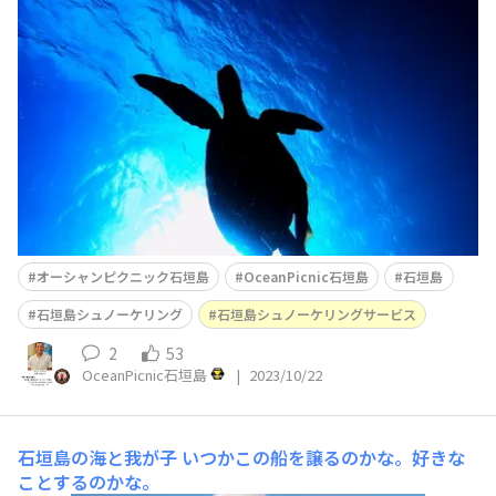
春と、この時期が本州との気温差が一番高いです。 ちな
みに、アオウミガメです。 水深は7m
オーシャンピクニック石垣島
OceanPicnic石垣島
石垣島
石垣島シュノーケリング
石垣島シュノーケリングサービス
2
53
OceanPicnic石垣島
|
2023/10/22
石垣島の海と我が子
いつかこの船を譲るのかな。好きな
ことするのかな。