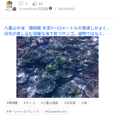
3
44
OceanPicnic石垣島
|
2023/04/02
八重山の海 珊瑚礁
水深2～15メートルの潮通しがよく、
日光が差し込む温暖な海で育つサンゴ。植物ではなく、動
物です。カンブリア紀からその生存は確認されています。
地球温暖化とか、珊瑚礁は死滅の危機とかいわれてます
が、全てウソ。先に滅ぶのは人類でしょうw
珊瑚礁
サンゴ
八重山諸島
石垣島
海
オーシャンピクニック
OceanPicnic