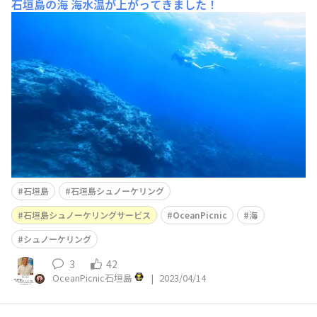
石垣島の海
海水温が上がってきました！
石垣島
石垣島シュノーケリング
石垣島シュノーケリングサービス
OceanPicnic
海
シュノーケリング
3
42
OceanPicnic石垣島
|
2023/04/14