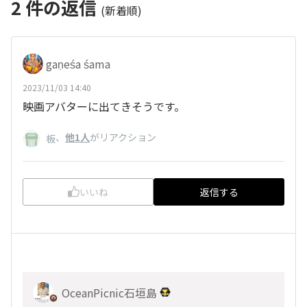
2
件の返信
(新着順)
gaṇeśa śama
2023/11/03 14:40
映画アバターに出てきそうです。
、
他1人
がリアクション
板
いいね
返信する
OceanPicnic石垣島