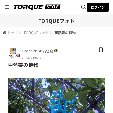
ログイン
全体検索
TORQUEフォト
トップ
＞
TORQUEフォト
＞
亜熱帯の植物
検索
OceanPicnic石垣島
2023/04/02 01:21
亜熱帯の植物