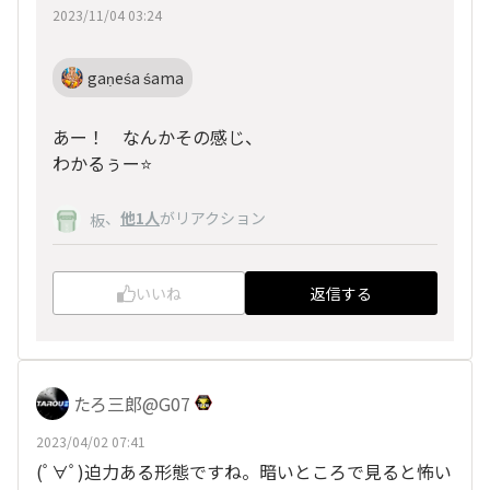
2023/11/04 03:24
gaṇeśa śama
あー！ なんかその感じ、
わかるぅー⭐
、
他1人
がリアクション
板
いいね
返信する
たろ三郎@G07
2023/04/02 07:41
(ﾟ∀ﾟ)迫力ある形態ですね。暗いところで見ると怖い