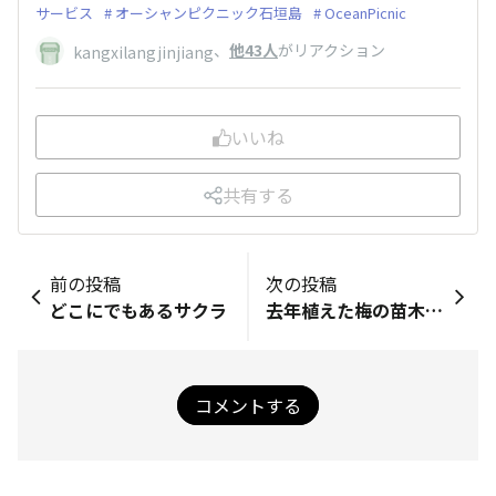
サービス
オーシャンピクニック石垣島
OceanPicnic
、
他43人
がリアクション
kangxilangjinjiang
いいね
共有する
前の投稿
次の投稿
どこにでもあるサクラ
去年植えた梅の苗木に花
コメントする