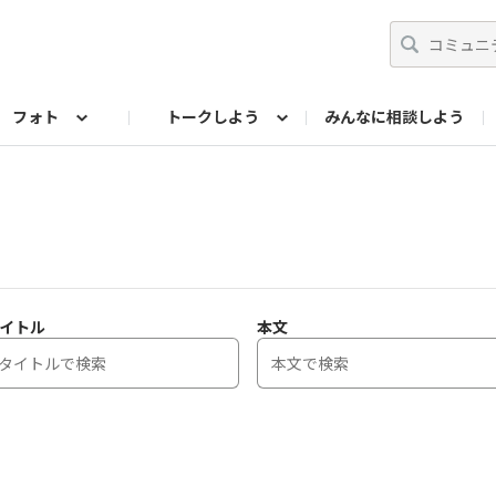
フォト
トークしよう
みんなに相談しよう
らせ
07公式サイト
TORQUEサークル
フォト企画アーカイブ
編集部のつぶやき（アーカイブ）
歴代モデル
【会員限定】ニュース
イトル
本文