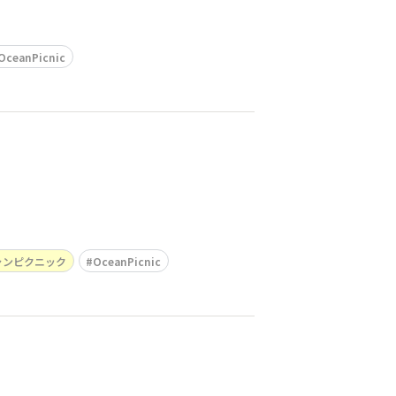
OceanPicnic
ャンピクニック
OceanPicnic