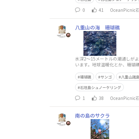
0
41
OceanPicni
八重山の海 珊瑚礁
水深2～15メートルの潮通しが
います。地球温暖化とか、珊瑚
珊瑚礁
サンゴ
八重山諸
石垣島シュノーケリング
1
38
OceanPicni
南の島のサクラ