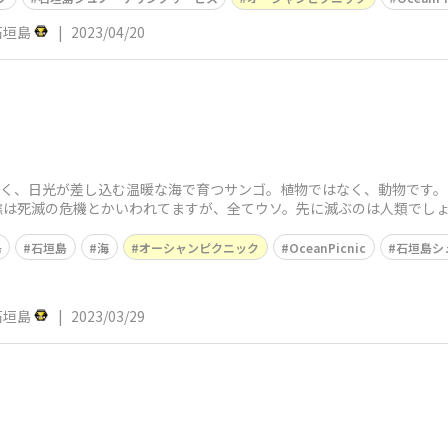
c石垣島
|
2023/04/20
よく、日光が差し込む温暖な海で育つサンゴ。植物ではなく、動物です
礁は死滅の危機とかいわれてますが、全てウソ。先に滅ぶのは人類でしょ
島
石垣島
海
オーシャンピクニック
OceanPicnic
石垣島シ
c石垣島
|
2023/03/29