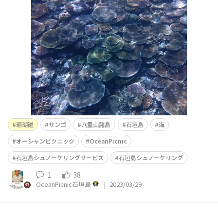
物です。カンブリア紀からその生存は確認されています。
地球温暖化とか、珊瑚礁は死滅の危機とかいわれてます
が、全てウソ。先に滅ぶのは人類でしょうw
珊瑚礁
サンゴ
八重山諸島
石垣島
海
オーシャンピクニック
OceanPicnic
石垣島シュノーケリングサービス
石垣島シュノーケリング
1
38
OceanPicnic石垣島
|
2023/03/29