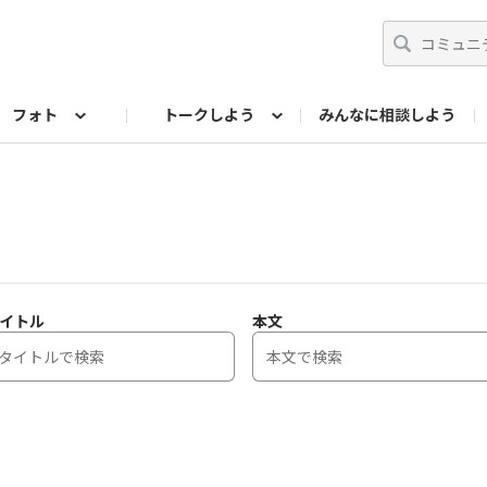
フォト
トークしよう
みんなに相談しよう
らせ
07公式サイト
TORQUEサークル
フォト企画アーカイブ
編集部のつぶやき（アーカイブ）
歴代モデル
【会員限定】ニュース
イトル
本文