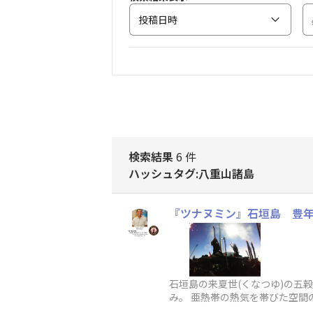
投稿日時
検索結果
6 件
ハッシュタグ:八重山諸島
『ツナヌミン』石垣島 豊
石垣島の来夏世(くなつゆ)の五
み。 亜熱帯の熱気を帯びた空
舞を神に奉納します。