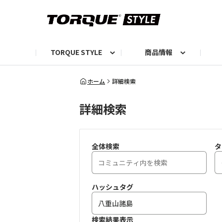
TORQUE STYLE
商品情報
お知らせ
TORQUEニュース
TORQUEフォト
自己紹介しよう
編集部の日常フォト
TORQUIZ【投票企画】
TORQUEトーク
G07エピソード投稿📸
よみもの
編集部からのおし
G
ホーム
詳細検索
詳細検索
全体検索
タ
ハッシュタグ
検索結果表示