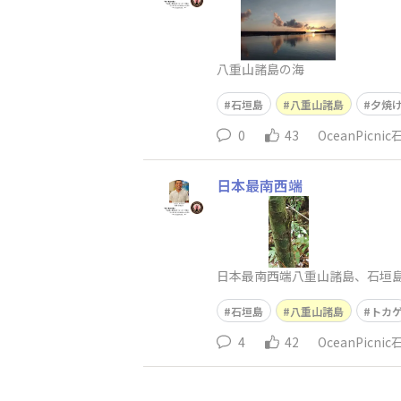
八重山諸島の海
石垣島
八重山諸島
夕焼
0
43
OceanPicni
日本最南西端
日本最南西端八重山諸島、石垣
石垣島
八重山諸島
トカ
4
42
OceanPicni