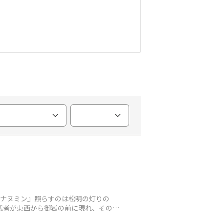
ツナヌミン』照らすのは松明の灯りの
武者が東西から御嶽の前に現れ、その演