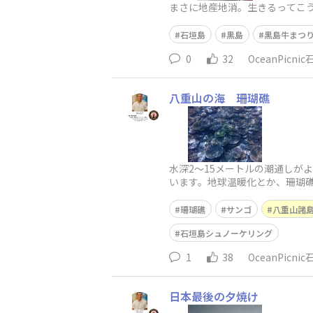
まさに地産地消。生きるってこ
石垣島
黒島
黒島牛まつ
0
32
OceanPicni
八重山の海 珊瑚礁
水深2～15メートルの潮通しが
います。地球温暖化とか、珊瑚
珊瑚礁
サンゴ
八重山諸
石垣島シュノーケリング
1
38
OceanPicni
日本最後の夕焼け