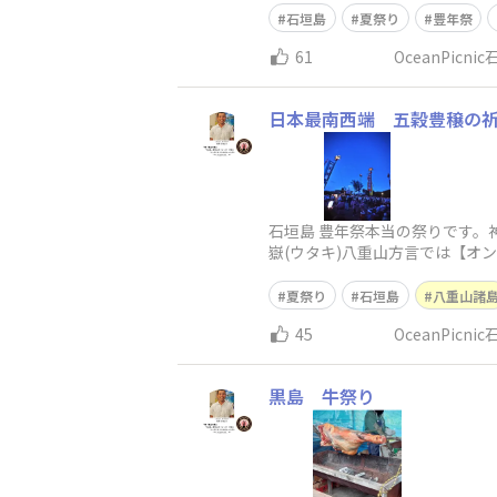
石垣島
夏祭り
豊年祭
61
OceanPicni
日本最南西端 五穀豊穣の
石垣島 豊年祭本当の祭りです。
嶽(ウタキ)八重山方言では【オ
一大絵巻のような様相。&n
夏祭り
石垣島
八重山諸
45
OceanPicni
黒島 牛祭り