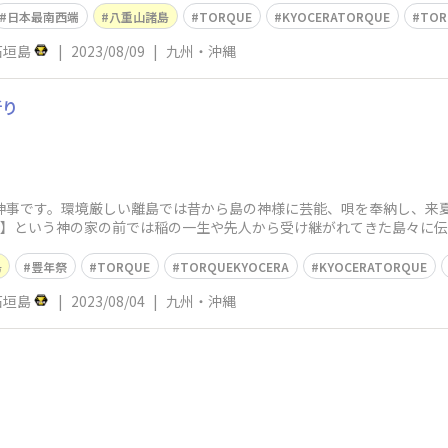
日本最南西端
八重山諸島
TORQUE
KYOCERATORQUE
TOR
c石垣島
|
2023/08/09
|
九州・沖縄
祈り
神事です。環境厳しい離島では昔から島の神様に芸能、唄を奉納し、来
ン】という神の家の前では稲の一生や先人から受け継がれてきた島々に
島
豊年祭
TORQUE
TORQUEKYOCERA
KYOCERATORQUE
c石垣島
|
2023/08/04
|
九州・沖縄