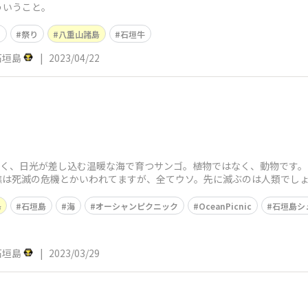
ういうこと。
り
祭り
八重山諸島
石垣牛
c石垣島
|
2023/04/22
よく、日光が差し込む温暖な海で育つサンゴ。植物ではなく、動物です
礁は死滅の危機とかいわれてますが、全てウソ。先に滅ぶのは人類でしょ
島
石垣島
海
オーシャンピクニック
OceanPicnic
石垣島シ
c石垣島
|
2023/03/29