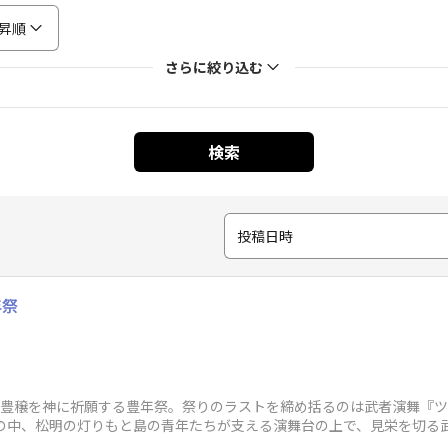
昇順
さらに絞り込む
検索
投稿日時
年祭
穀豊穣を神に祈願する豊年祭。祭りのラストを締め括るのは武者演舞『
間の中、松明の灯りもと島の青年たちが支える演舞台の上で、見栄を切る