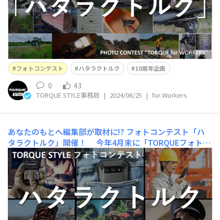
格好良いですね！ 先日、TORQUE10周年に向けた取り
組みについて発表させていただきましたが、このフォ
フォトコンテスト
ハタラクトルク
10周年企画
0
43
TORQUE STYLE事務局
|
2024/06/25
|
for Workers
あなたのもとへ編集部が取材に!? フォトコンテスト「ハ
タラクトルク」開催！
今年4月末に「TORQUEフォト」
メニューの投稿が累計1万件を突破しました！いつもたく
さんの投稿ありがとうございます。 皆さんの投稿やコミ
ュニティアンケートから、TORQUEをお仕事でも活用して
いる方が多くいらっしゃることが分かりました。 そこ
で、仕事現場で活躍するTORQUEにフォーカスをあて、