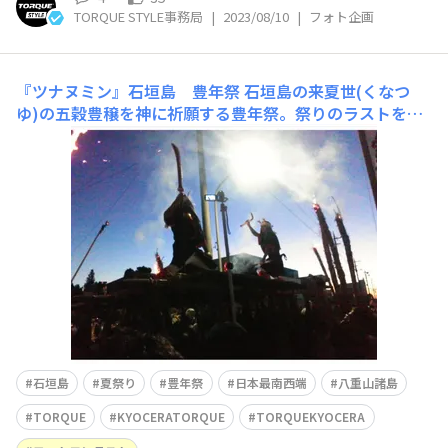
TORQUE STYLE事務局
|
2023/08/10
|
フォト企画
『ツナヌミン』石垣島 豊年祭
石垣島の来夏世(くなつ
ゆ)の五穀豊穣を神に祈願する豊年祭。祭りのラストを締
め括るのは武者演舞『ツナヌミン』照らすのは松明の灯り
のみ。 亜熱帯の熱気を帯びた空間の中、松明の灯りもと
島の青年たちが支える演舞台の上で、見栄を切る武者が東
西から御嶽の前に現れ、その演舞を神に奉納します。
石垣島
夏祭り
豊年祭
日本最南西端
八重山諸島
TORQUE
KYOCERATORQUE
TORQUEKYOCERA