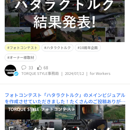
QUEがリアルに伝わってきて、とても興味深く拝見しまし
た！コンテスト結果発表！ 下記の基準で、3件の投稿を
編集部で選ばせていた
フォトコンテスト
ハタラクトルク
10周年企画
オーナー様取材
33
68
TORQUE STYLE事務局
|
2024/07/12
|
for Workers
フォトコンテスト「ハタラクトルク」のメインビジュアル
を作成させていただきました！たくさんのご投稿ありがと
うございます。
フォトコンテスト「ハタラクトルク」
に、たくさんのご投稿・いいねありがとうございます！皆
さんのアイキャッチ画像を活用させていただき、メインビ
ジュアルを作成しました！TORQUEらしい写真が集まって