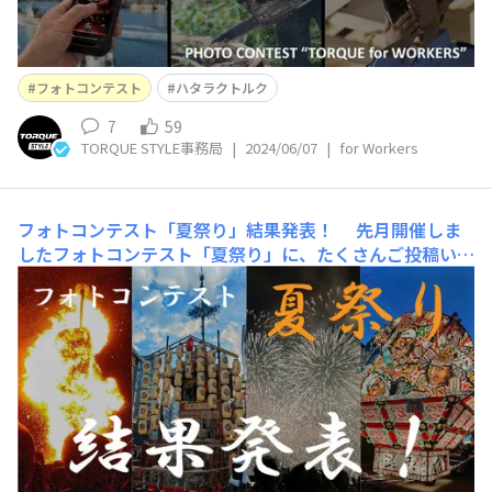
フォトコンテスト
ハタラクトルク
7
59
TORQUE STYLE事務局
|
2024/06/07
|
for Workers
フォトコンテスト「夏祭り」結果発表！
先月開催しま
したフォトコンテスト「夏祭り」に、たくさんご投稿いた
だき、本当にありがとうございました！！数年ぶりに開催
されたお祭りなど、全国各地からさまざまなお祭りが集ま
り、とても盛り上がりましたね！ 編集部で悩みながら
議論し、「大賞：1作品、優秀賞：1作品、佳作：4作品」
を決定しました