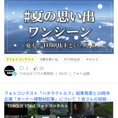
お過ごしでしょうか？ 今年の夏は、どこかへお出かけの
計画を立てていますか？それとも、ご自宅や身近な場所で
ゆっくり夏を感じますか？ どんな過ごし方でも、きっと
そこには思い出に残る瞬間があるはずです。 そこでTOR
QUE STYLE編集部から、みなさんへ夏の特別企画のお
フォトコンテスト
夏の思い出
TORQUE
カメラ
3
50
TORQUE STYLE事務局
|
08/07
|
フォト企画
フォトコンテスト「ハタラクトルク」結果発表と10周年
企画「オーナー様取材記事」について
↑皆さんの投稿は
こちらをタップ↑ 先日開催したフォトコンテスト「ハタ
ラクトルク」に、たくさん投稿いただきありがとうござい
ました。これまであまり見られなかった、現場で働くTOR