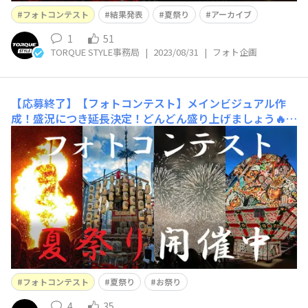
フォトコンテスト
結果発表
夏祭り
アーカイブ
1
51
TORQUE STYLE事務局
|
2023/08/31
|
フォト企画
【応募終了】【フォトコンテスト】メインビジュアル作
成！盛況につき延長決定！どんどん盛り上げましょう🔥
↑会場はこちらをタップ↑メインビジュアル作成フォトコ
ンテスト「夏祭り」にたくさんのご投稿ありがとうござい
ます！皆さんの投稿してくださったカッコいい写真をお借
りし、メインビジュアルを作成いたしました！ご活用させ
ていただきまして本当にありがとうございます。迫力あり
ますね！！また、お気づきの方もおられるか
フォトコンテスト
夏祭り
お祭り
4
35