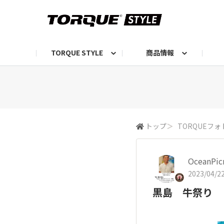
TORQUE STYLE
商品情報
お知らせ
TORQUEニュース
TORQUEフォト
自己紹介しよう
編集部の日常フォト
TORQUIZ【投票企画】
TORQUEトーク
G07エピソード投稿📸
よみもの
編集部からのおし
G
トップ
＞
TORQUEフォ
OceanPi
2023/04/22
黒島 牛祭り