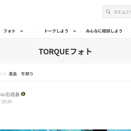
フォト
トークしよう
みんなに相談しよう
らせ
07公式サイト
TORQUEサークル
フォト企画アーカイブ
編集部のつぶやき（アーカイブ）
歴代モデル
【会員限定】ニュース
TORQUEフォト
ト
＞
黒島 牛祭り
cnic石垣島
 20:29