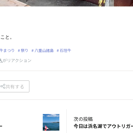
うこと。
牛まつり
祭り
八重山諸島
石垣牛
人
がリアクション
共有する
次の投稿
ー
今日は浜名湖でアウトリガ