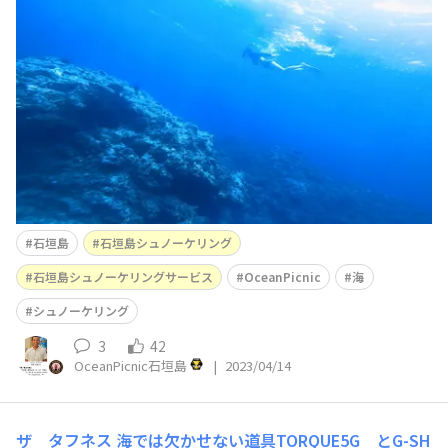
石垣島
石垣島シュノーケリング
石垣島シュノーケリングサービス
OceanPicnic
海
シュノーケリング
3
42
OceanPicnic石垣島
|
2023/04/14
ザ タフネス
海では欠かせない道具TORQUE5G とG-SH