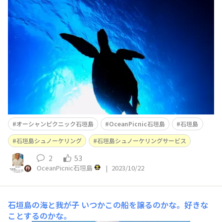
春と、この時期が本州との気温差が一番高いです。 ちな
みに、アオウミガメです。 水深は7m
オーシャンピクニック石垣島
OceanPicnic石垣島
石垣島
石垣島シュノーケリング
石垣島シュノーケリングサービス
2
53
OceanPicnic石垣島
|
2023/10/22
石垣島の海と我が子
いつかこの船を譲るのかな。好きな
ことするのかな。