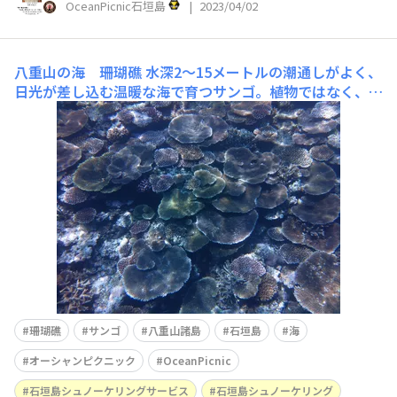
OceanPicnic石垣島
|
2023/04/02
八重山の海 珊瑚礁
水深2～15メートルの潮通しがよく、
日光が差し込む温暖な海で育つサンゴ。植物ではなく、動
物です。カンブリア紀からその生存は確認されています。
地球温暖化とか、珊瑚礁は死滅の危機とかいわれてます
が、全てウソ。先に滅ぶのは人類でしょうw
珊瑚礁
サンゴ
八重山諸島
石垣島
海
オーシャンピクニック
OceanPicnic
石垣島シュノーケリングサービス
石垣島シュノーケリング