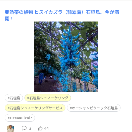
亜熱帯の植物
ヒスイカズラ（翡翠葛）石垣島。今が満
開！
石垣島
石垣島シュノーケリング
石垣島シュノーケリングサービス
オーシャンピクニック石垣島
OceanPicnic
3
44