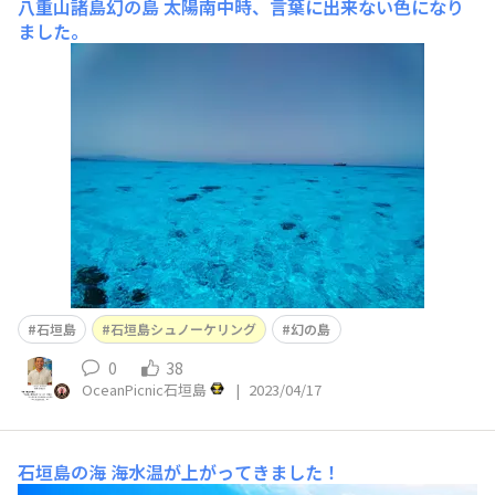
八重山諸島幻の島
太陽南中時、言葉に出来ない色になり
ました。
石垣島
石垣島シュノーケリング
幻の島
0
38
OceanPicnic石垣島
|
2023/04/17
石垣島の海
海水温が上がってきました！