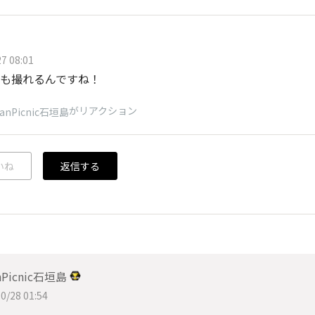
7 08:01
も撮れるんですね！
がリアクション
eanPicnic石垣島
いね
返信する
nPicnic石垣島
0/28 01:54