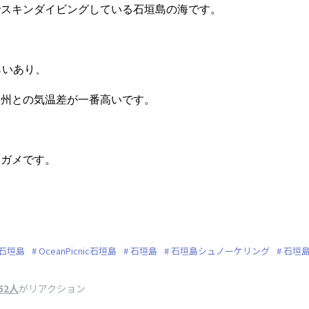
でスキンダイビングしている石垣島の海です。
らいあり、
本州との気温差が一番高いです。
ミガメです。
石垣島
OceanPicnic石垣島
石垣島
石垣島シュノーケリング
石垣
52人
がリアクション