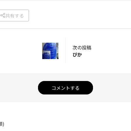
共有する
次の投稿
ぴか
コメントする
順)