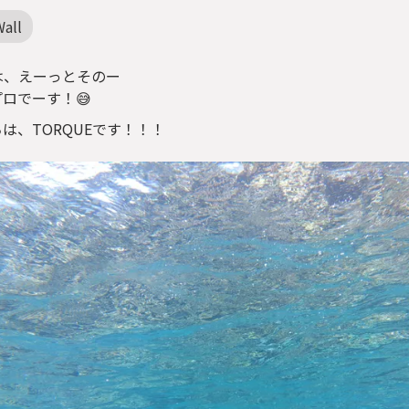
all
は、えーっとそのー
ロでーす！😅
は、TORQUEです！！！