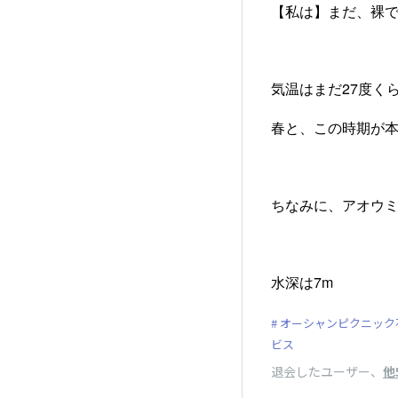
【私は】まだ、裸
気温はまだ27度く
春と、この時期が
ちなみに、アオウ
水深は7m
オーシャンピクニック
ビス
退会したユーザー
、
他