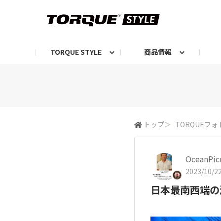
TORQUE STYLE
商品情報
お知らせ
TORQUEニュース
TORQUEフォト
自己紹介しよう
編集部の日常フォト
TORQUIZ【投票企画】
TORQUEトーク
G07エピソード投稿📸
よみもの
編集部からのおし
G
トップ
＞
TORQUEフォ
OceanPi
2023/10/22
日本最南西端の