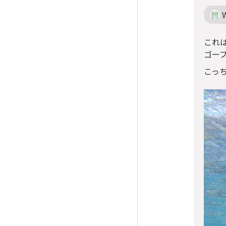
W
これ
ゴープ
こっち