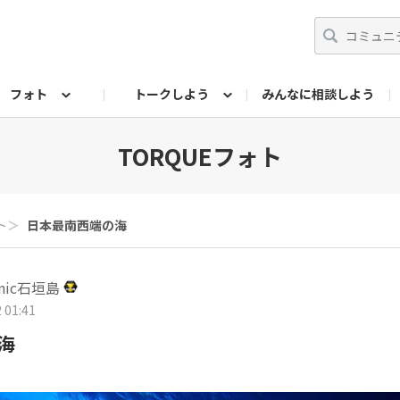
フォト
トークしよう
みんなに相談しよう
らせ
07公式サイト
TORQUEサークル
フォト企画アーカイブ
編集部のつぶやき（アーカイブ）
歴代モデル
【会員限定】ニュース
TORQUEフォト
ト
＞
日本最南西端の海
cnic石垣島
 01:41
海