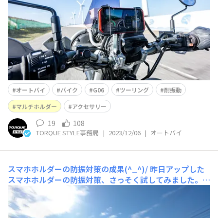
に、様々な分野での執筆・編集活動を行っている。愛車は
今回のツーリングで使用したHonda XR BAJA（
オートバイ
バイク
G06
ツーリング
耐振動
マルチホルダー
アクセサリー
19
108
TORQUE STYLE事務局
|
2023/12/06
|
オートバイ
スマホホルダーの防振対策の成果(^_^)/
昨日アップした
スマホホルダーの防振対策、さっそく試してみました。我
ながら半信半疑でしたが、すっげぇ効いてる！！＼(^o^)
／ 装着したスマホは軽く手で触ったらぐにゃぐにゃ動い
て頼りない感じなのですが、アイドリングで派手にブルブ