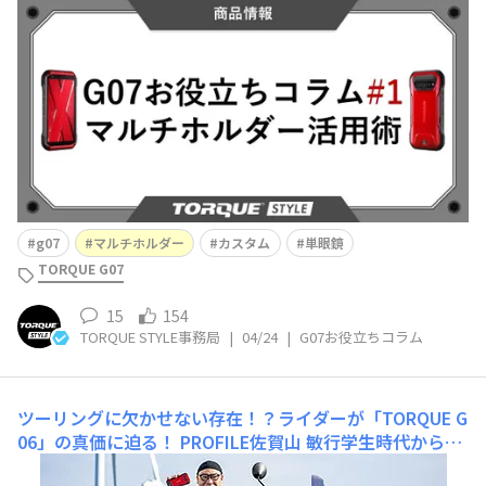
G07」が発売となりましたね！🎉 すでにお手元に届き、
様々な場所へ連れ出している方も多いのではないでしょう
か。G07をゲットしたみなさんに、もっとG07を便利に使
いこなしていただきたい…！ そんな想いから、新連載
「G07お役立ちコラム」をスタートします！✨ これから
g07
マルチホルダー
カスタム
単眼鏡
TORQUE G07
15
154
TORQUE STYLE事務局
|
04/24
|
G07お役立ちコラム
ツーリングに欠かせない存在！？ライダーが「TORQUE G
06」の真価に迫る！
PROFILE佐賀山 敏行学生時代からの
バイク好きが高じて、オートバイ専門誌『カスタムバーニ