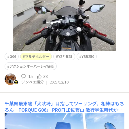
すが、G06にもこのまま流用しています。つまりホル
G06
マルチホルダー
YZF-R25
YBR250
アクションオーバーレイ撮影
15
38
ジンベエ親分
|
2023/12/10
千葉県最東端「犬吠埼」目指してツーリング、相棒はもち
ろん「TORQUE G06」
PROFILE佐賀山 敏行学生時代から
のバイク好きが高じて、オートバイ専門誌『カスタムバー
ニング』やムック『ハーレー・バガースタイル』などの編
集長を歴任。現在はフリーランスとしてバイク業界を中心