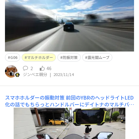
ル震えていたのがまったくなくなりました。走っていると
ギャップを踏
G06
マルチホルダー
防振対策
露光間ムーブ
2
46
ジンベエ親分
|
2023/11/14
スマホホルダーの振動対策
前回のYBRのヘッドライトLED
化の話でもちらっとハンドルバーにデイトナのマルチバー
経由でスマホホルダーを取り付けているのが見えました
が、以前にもこのTORQUEフォトで紹介したことがありま
すが、現在このような形でスマホをバイクに装着し、Acti
on Overlay動画や"露光間ムーブ"の写真を撮っ