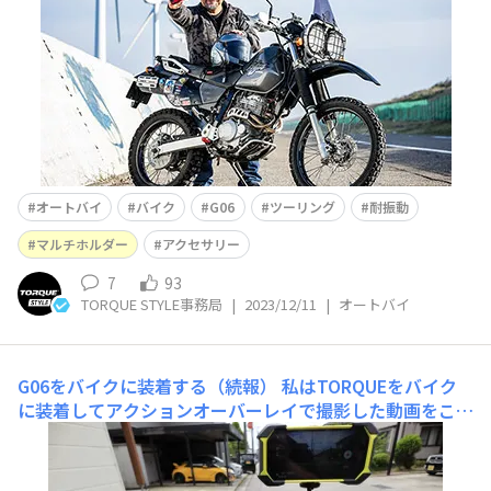
ング』やムック『ハーレー・バガースタイル』などの編集
長を歴任。現在はフリーランスとしてバイク業界を中心
に、様々な分野での執筆・編集活動を行っている。愛車は
今回のツーリングで使用したHonda XR BAJA（
オートバイ
バイク
G06
ツーリング
耐振動
マルチホルダー
アクセサリー
7
93
TORQUE STYLE事務局
|
2023/12/11
|
オートバイ
G06をバイクに装着する（続報）
私はTORQUEをバイク
に装着してアクションオーバーレイで撮影した動画をこっ
そりyoutubeに上げたりして内輪で遊んでいるのですが
(笑)、バイクへの装着方法についても日々改良を加えてい
ます。 このアイキャッチ画像は5Gを装着したシステムで