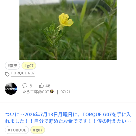
散歩
g07
TORQUE G07
5
46
たろ三郎@G07
|
07/21
ついに…2026年7月13日月曜日に、TORQUE G07を手に入
れました！！自分で貯めたお金でです！！僕の叶えたい夢
が、また一つ叶いました！！皆さん応援ありがとうござい
TORQUE
g07
ます！！これから、アウトドアとか、サイクリングとか、