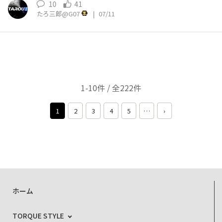
10
41
たろ三郎@G07
|
07/11
1-10件 / 全222件
1
2
3
4
5
…
›
ホーム
TORQUE STYLE