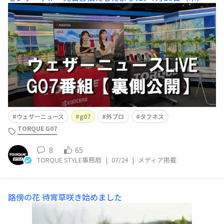
時～、「ウェザーニュースLiVE」で、TORQUE G07の紹介
番組がライブ配信されました！ ウェザーニュースキャス
ターの小林李衣奈さん、山岸愛梨さんのお二人に、約1時
間にわたり、たっぷりG07の魅力を紹介してもらい、とて
も見応えのある内容だったと思います
ウェザーニュース
g07
外プロ
タフネス
TORQUE G07
8
65
TORQUE STYLE事務局
|
07/24
|
メディア掲載
路傍の花
待宵草咲き始めました