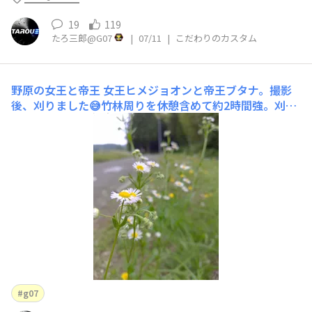
19
119
たろ三郎@G07
|
07/11
|
こだわりのカスタム
野原の女王と帝王
女王ヒメジョオンと帝王ブタナ。撮影
後、刈りました😅竹林周りを休憩含めて約2時間強。刈払
機キャブ交換後は燃費が劇的に良くなり、燃料が満タン
(0.6l)で余るようになりました。お陰でガス欠を言い訳
に、作業をやめることが出来ない😭💦。暑さでヘロヘロ
😰草刈り後
g07