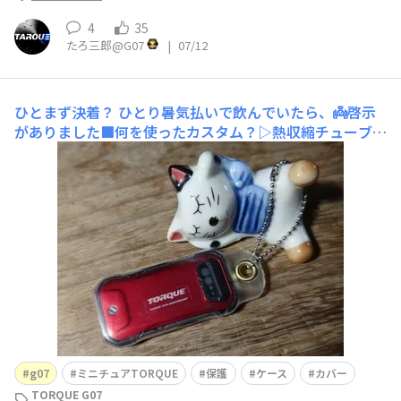
4
35
たろ三郎@G07
|
07/12
ひとまず決着？
ひとり暑気払いで飲んでいたら、👼啓示
がありました■何を使ったカスタム？▷熱収縮チューブを
使います。材質が肝です。■こだわりやおすすめポイント
を教えて！▷加工が簡単なこと。ヘアドライヤーで大丈夫
です。以下、作り方です。チューブは6.5cm位に切ります
ハトメをつけます。ハトメをつけない場合は収縮させてか
g07
ミニチュアTORQUE
保護
ケース
カバー
TORQUE G07