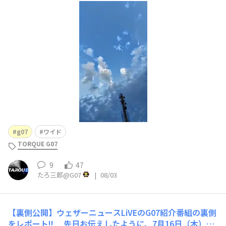
の気分😅。梅雨明けしてガっと晴天が続き、お盆が過ぎた
らあっという間に秋に突入しそうな予感がします。
g07
ワイド
TORQUE G07
9
47
たろ三郎@G07
|
08/03
【裏側公開】ウェザーニュースLiVEのG07紹介番組の裏側
をレポート!!
先日お伝えしたように、7月16日（木）20