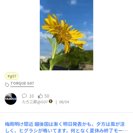
か？以上、越後国蒲原郡からの報告でした。
g07
TORQUE G07
10
50
たろ三郎@G07
|
08/04
梅雨明け間近
越後国は漸く明日発表かも。夕方は風が涼
しく、ヒグラシが鳴いてます。何となく夏休み終了モード