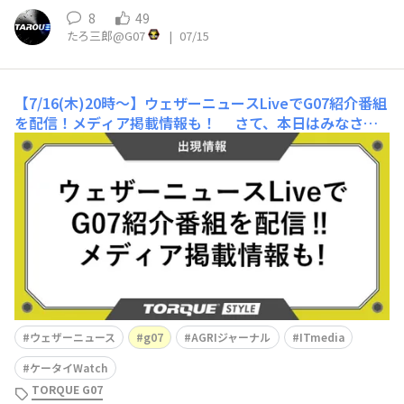
8
49
たろ三郎@G07
|
07/15
【7/16(木)20時～】ウェザーニュースLiveでG07紹介番組
を配信！メディア掲載情報も！
さて、本日はみなさん
にお知らせがあります！なんと、「ウェザーニュースLiv
e」で、G07紹介番組が配信されることが決定しました！
✨ きっと、みなさんの中にも、ウェザーニュースアプリ
を活用されている方も多いと思います。今回は、そんなウ
ェザーニュースLiveで、G07の魅力をたっぷり語られる予
定です。
ウェザーニュース
g07
AGRIジャーナル
ITmedia
ケータイWatch
TORQUE G07