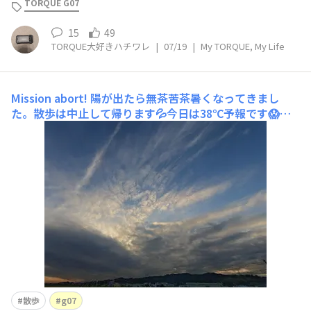
TORQUE G07
いろんな場所に連れて行ってあげたいと思います！！とい
うことでこれから、何も恐れ
15
49
TORQUE大好きハチワレ
|
07/19
|
My TORQUE, My Life
Mission abort!
陽が出たら無茶苦茶暑くなってきまし
た。散歩は中止して帰ります💦今日は38℃予報です😱こ
ちらは西の空
散歩
g07