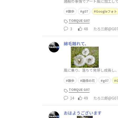
諸般の事情でアート風に加工して
散歩
g07
Googleフォト
TORQUE G07
3
48
たろ三郎@G0
綿毛離れて、
風に乗り、落ちて発芽し成長し
散歩
路傍の花
g07
TORQUE G07
14
49
たろ三郎@G0
おはようございます