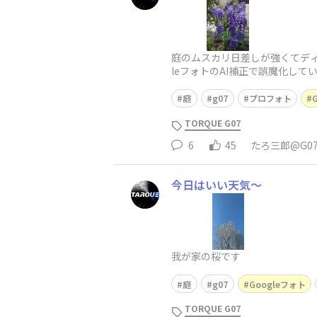
庭のムスカリ日差しが強くてディ
leフォトのAI補正で誤魔化し
庭
g07
プロフォト
TORQUE G07
6
45
たろ三郎@G0
今日はいい天気〜
我が家の桜です
庭
g07
Googleフォト
TORQUE G07