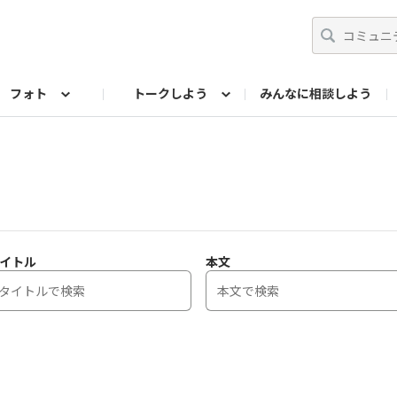
フォト
トークしよう
みんなに相談しよう
らせ
07公式サイト
TORQUEサークル
フォト企画アーカイブ
編集部のつぶやき（アーカイブ）
歴代モデル
【会員限定】ニュース
イトル
本文