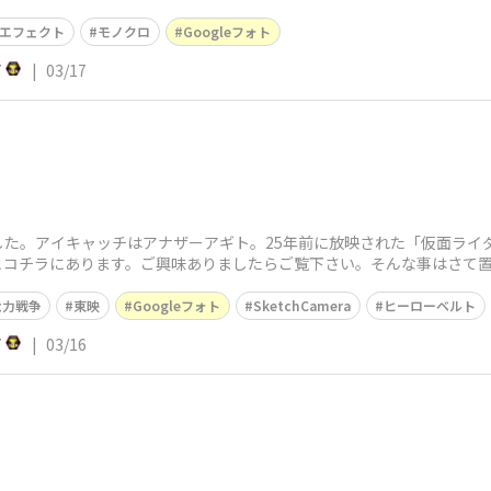
エフェクト
モノクロ
Googleフォト
7
|
03/17
た。アイキャッチはアナザーアギト。25年前に放映された「仮面ライ
コチラにあります。ご興味ありましたらご覧下さい。​そんな事はさて置
G3-
能力戦争
東映
Googleフォト
SketchCamera
ヒーローベルト
7
|
03/16