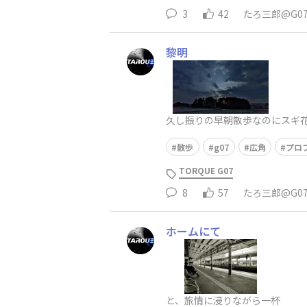
3
42
たろ三郎@G0
黎明
久し振りの早朝散歩なのにスギ
散歩
g07
広角
プロ
TORQUE G07
8
57
たろ三郎@G0
ホームにて
と、旅情に浸りながら一杯