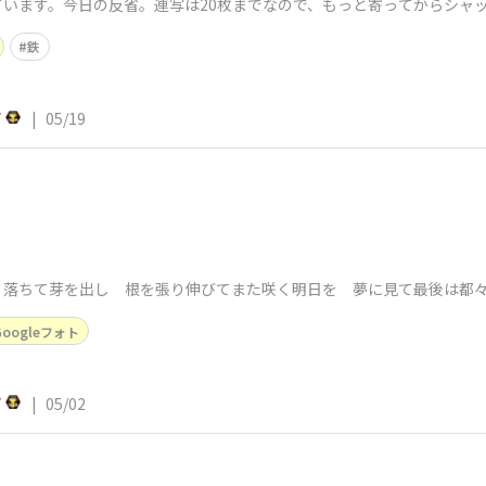
います。今日の反省。連写は20枚までなので、もっと寄ってからシャ
鉄
7
|
05/19
、落ちて芽を出し 根を張り伸びてまた咲く明日を 夢に見て最後は都
Googleフォト
7
|
05/02