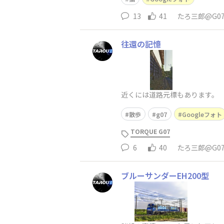
13
41
たろ三郎@G0
往還の記憶
近くには道路元標もあります。
散歩
g07
Googleフォト
TORQUE G07
6
40
たろ三郎@G0
ブルーサンダーEH200型