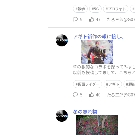
散歩
5G
プロフォト
9
47
たろ三郎@G0
アギト新作の報に接し、
草の根的なコラボを探ってみまし
以前も投稿してまして、こちらと
アギトの他に、ギルス、警視庁の
仮面ライダー
アギト
超
5
40
たろ三郎@G0
冬の忘れ物