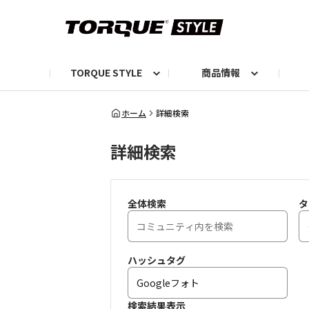
TORQUE STYLE
商品情報
お知らせ
TORQUEニュース
TORQUEフォト
自己紹介しよう
編集部の日常フォト
TORQUIZ【投票企画】
TORQUEトーク
G07エピソード投稿📸
よみもの
編集部からのおし
G
ホーム
詳細検索
詳細検索
全体検索
タ
ハッシュタグ
検索結果表示