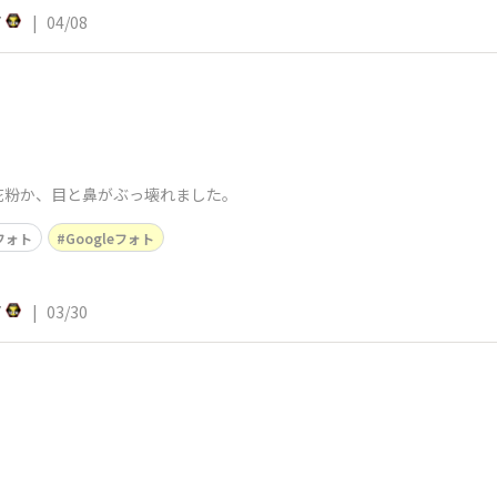
7
|
04/08
花粉か、目と鼻がぶっ壊れました。
フォト
Googleフォト
7
|
03/30