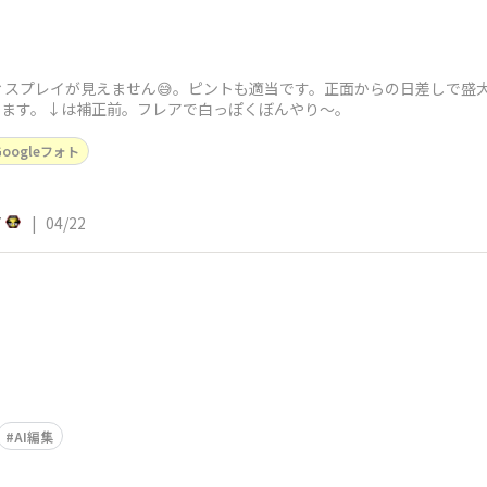
スプレイが見えません😅。ピントも適当です。正面からの日差しで盛大
ています。↓は補正前。フレアで白っぽくぼんやり〜。
Googleフォト
7
|
04/22
AI編集