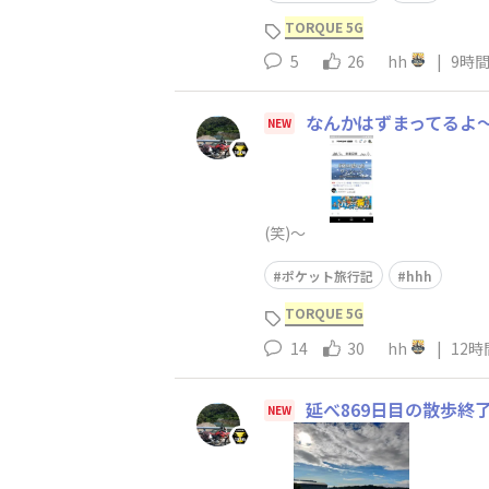
TORQUE 5G
5
26
hh
|
9時
なんかはずまってるよ～
NEW
(笑)～
ポケット旅行記
hhh
TORQUE 5G
14
30
hh
|
12時
延べ869日目の散歩終
NEW