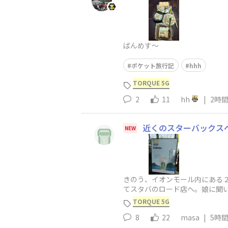
ばんめす～
ポケット旅行記
hhh
TORQUE 5G
2
11
hh
|
2時
近くのスターバックス
NEW
きのう、イオンモール内にある
てスタバのロード店へ。娘に聞
チマキ、妙義団は黄色、榛名団
TORQUE 5G
8
22
masa
|
5時