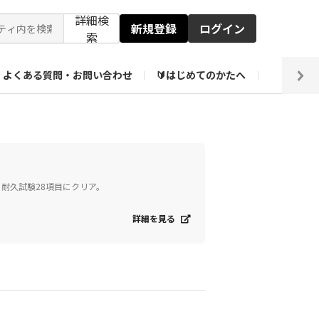
詳細検
新規登録
ログイン
索
よくある質問・お問い合わせ
🔰はじめてのかたへ
編集部
ト企画アーカイブ
【会員限定】壁紙倉庫
、耐久試験28項目にクリア。
詳細を見る