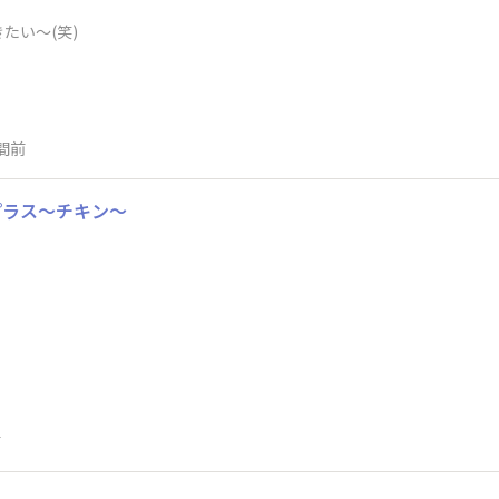
たい～(笑)
間前
プラス～チキン～
前