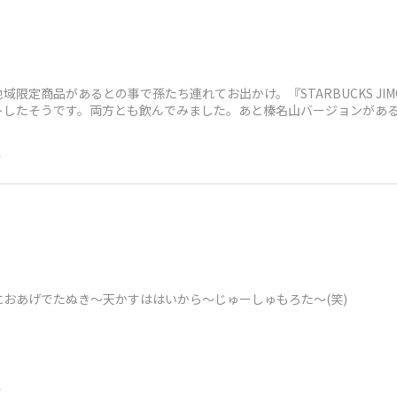
限定商品があるとの事で孫たち連れてお出かけ。『STARBUCKS JIMO
トしたそうです。両方とも飲んでみました。あと榛名山バージョンがあ
前
おあげでたぬき～天かすははいから～じゅーしゅもろた～(笑)
前