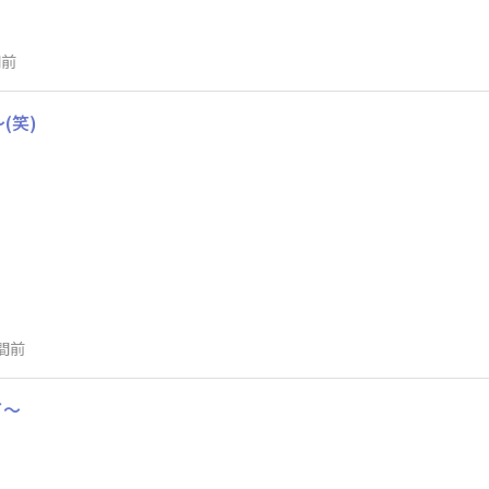
間前
(笑)
間前
了～