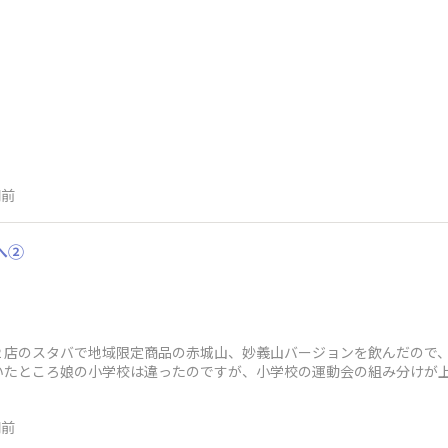
間前
へ②
２店のスタバで地域限定商品の赤城山、妙義山バージョンを飲んだので
いたところ娘の小学校は違ったのですが、小学校の運動会の組み分けが
は緑と色分けされ
間前