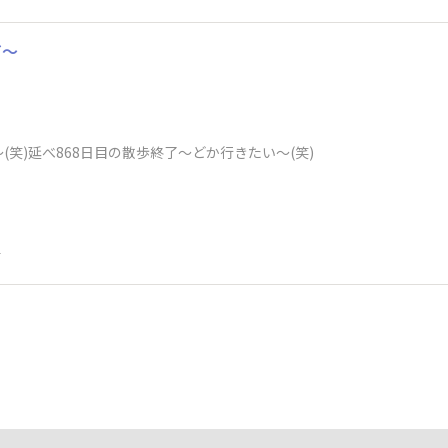
ど～
笑)延べ868日目の散歩終了～どか行きたい～(笑)
前