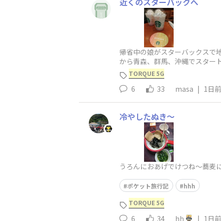
近くのスターバックへ
帰省中の娘がスターバックスで地域
から青森、群馬、沖縄でスター
応、三山とも山歩（さんぽ）は
TORQUE 5G
6
33
masa
|
1日
冷やしたぬき～
うろんにおあげでけつね～蕎麦に
ポケット旅行記
hhh
TORQUE 5G
6
34
hh
|
1日