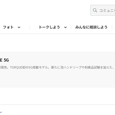
フォト
トークしよう
みんなに相談しよう
らせ
07公式サイト
TORQUEサークル
#フォトコンテスト「夏の思い出ワンシーン」
編集部のつぶやき（アーカイブ）
歴代モデル
【会員限定】ニュース
フォ
E 5G
3月発売。TORQUE初の5G搭載モデル。新たに泡ハンドソープや耐薬品試験を加えた
～