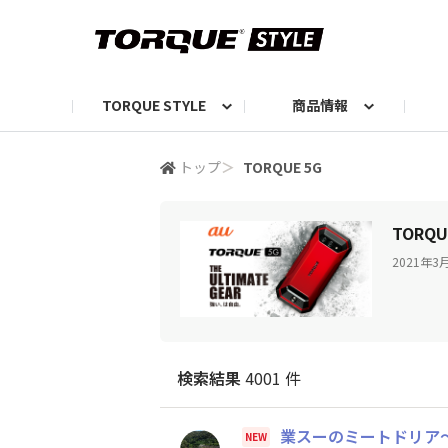
TORQUE STYLE
商品情報
お知らせ
TORQUEニュース
TORQUEフォト
自己紹介しよう
編集部の日常フォト
TORQUIZ【投票企画】
TORQUEトーク
G07エピソード投稿📸
よみもの
編集部からのおし
G
トップ
＞
TORQUE 5G
TORQU
2021年
検索結果
4001 件
業スーのミートドリア
NEW