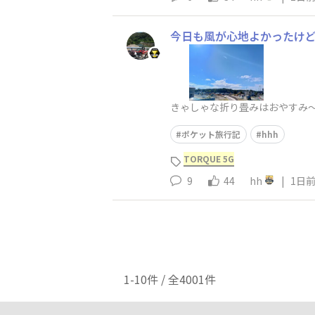
今日も風が心地よかったけ
きゃしゃな折り畳みはおやすみ～(
ポケット旅行記
hhh
TORQUE 5G
9
44
hh
|
1日
1-10件 / 全4001件