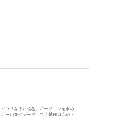
、どうせならと榛名山バージョンを求め
上毛三山をイメージして赤城団は赤のハ