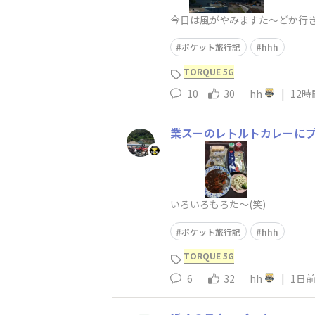
今日は風がやみますた～どか行き
ポケット旅行記
hhh
TORQUE 5G
10
30
hh
|
12時
業スーのレトルトカレーに
いろいろもろた～(笑)
ポケット旅行記
hhh
TORQUE 5G
6
32
hh
|
1日