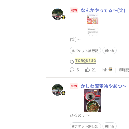
なんかやってる～(笑)
NEW
(笑)～
ポケット旅行記
hhh
TORQUE 5G
6
21
hh
|
6時
かしわ蕎麦冷やあつ～
NEW
ひるめす～
ポケット旅行記
hhh