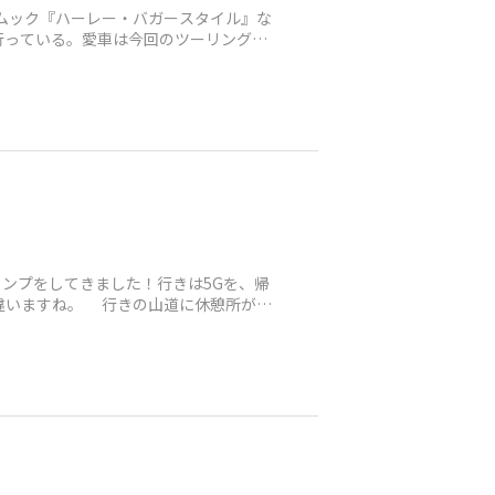
やムック『ハーレー・バガースタイル』な
行っている。愛車は今回のツーリングで
ンプをしてきました！行きは5Gを、帰
が違いますね。 行きの山道に休憩所があ