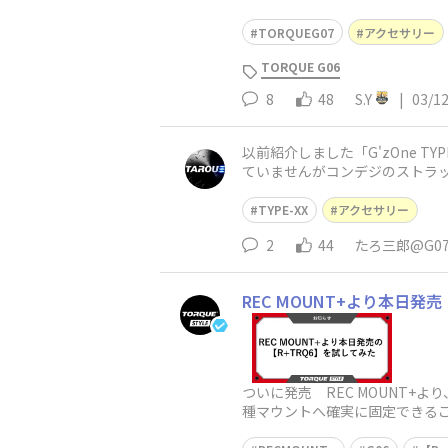
TORQUEG07
アクセサリー
TORQUE G06
8
48
S.Y
|
03/1
以前紹介しました「G'zOne T
ていませんがコンデジのストラ
TYPE-XX
アクセサリー
2
44
たろ三郎@G0
REC MOUNT+より本日発
ついに発売 REC MOUNT+よ
種マウントへ確実に固定できる
発売前の実物を展示し