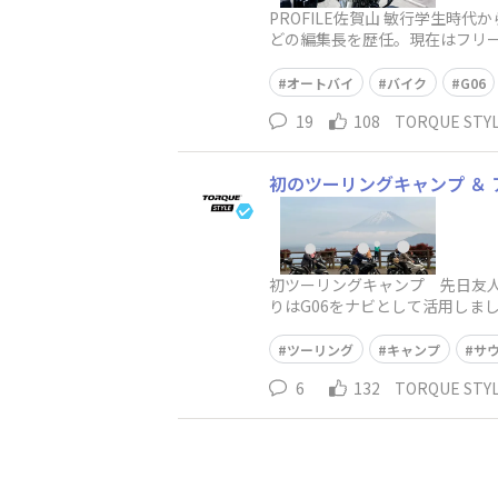
PROFILE佐賀山 敏行学生
どの編集長を歴任。現在はフリ
使用したHonda XR BAJA（
オートバイ
バイク
G06
19
108
TORQUE ST
初のツーリングキャンプ ＆
初ツーリングキャンプ 先日友
りはG06をナビとして活用しま
ったので、バイクを停めて
ツーリング
キャンプ
サ
6
132
TORQUE ST