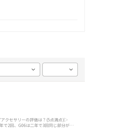
アクセサリーの評価は？(5点満点)▷
年で2回、G06は二年で3回同じ部分が割