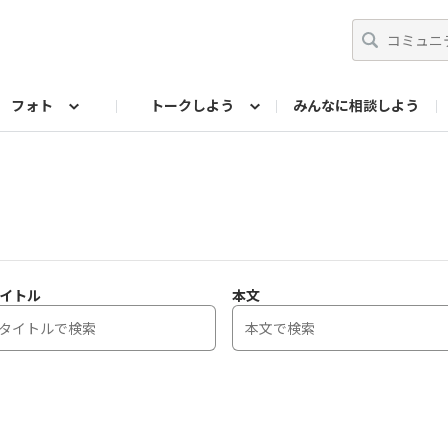
フォト
トークしよう
みんなに相談しよう
らせ
07公式サイト
TORQUEサークル
#フォトコンテスト「夏の思い出ワンシーン」
編集部のつぶやき（アーカイブ）
歴代モデル
【会員限定】ニュース
フォ
イトル
本文