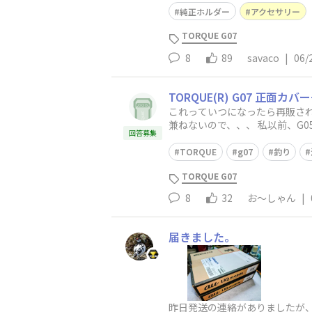
純正ホルダー
アクセサリー
TORQUE G07
8
89
savaco
|
06/
TORQUE(R) G07 正面
これっていつになったら再販されるのでしょうか？？ au限定】TORQUE(R) G0
兼ねないので、、、 私以前、G05を磯の上から海に落としたものの、イエローが見えたおかげで、タモで救出することができました。今のレッ
回答募集
ドだと、無理だっ
TORQUE
g07
釣り
TORQUE G07
8
32
お〜しゃん
|
届きました。
昨日発送の連絡がありましたが、