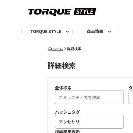
TORQUE STYLE
商品情報
お知らせ
TORQUEニュース
TORQUEフォト
自己紹介しよう
編集部の日常フォト
TORQUIZ【投票企画】
TORQUEトーク
G07エピソード投稿📸
よみもの
編集部からのおし
G
ホーム
詳細検索
詳細検索
全体検索
タ
ハッシュタグ
検索結果表示