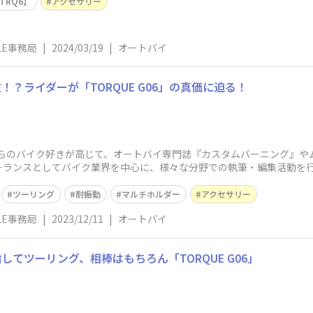
TRQ6】
アクセサリー
YLE事務局
|
2024/03/19
|
オートバイ
？ライダーが「TORQUE G06」の真価に迫る！
時代からのバイク好きが高じて、オートバイ専門誌『カスタムバーニング』
ーランスとしてバイク業界を中心に、様々な分野での執筆・編集活動を
ツーリング
耐振動
マルチホルダー
アクセサリー
YLE事務局
|
2023/12/11
|
オートバイ
てツーリング、相棒はもちろん「TORQUE G06」