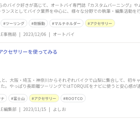
時代からのバイク好きが高じて、オートバイ専門誌『カスタムバーニング』
ーランスとしてバイク業界を中心に、様々な分野での執筆・編集活動を
ツーリング
耐振動
マルチホルダー
アクセサリー
YLE事務局
|
2023/12/06
|
オートバイ
 アクセサリーを使ってみる
人と、大阪・埼玉・神奈川からそれぞれバイクで山梨に集合して、初キャ
した。やっぱり長距離ツーリングではTORQUEをナビに使うと安心感
ウナ
富士山
アクセサリー
ROOTCO
YLE編集部
|
2023/11/15
|
よしお