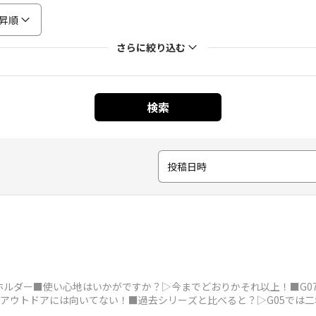
昇順
さらに絞り込む
検索
投稿日時
ホルダー■使い心地はいかがですか？▷今までどおりかそれ以上！■G07
でアウトドアには向いてない！■過去シリーズと比べると？▷G05では二