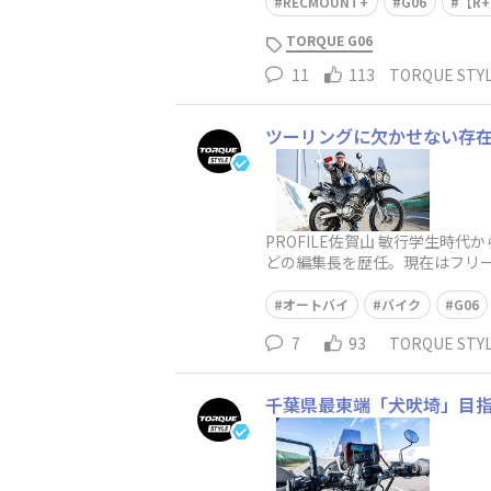
RECMOUNT+
G06
【R+
TORQUE G06
11
113
TORQUE ST
ツーリングに欠かせない存在！
PROFILE佐賀山 敏行学生
どの編集長を歴任。現在はフリ
使用したHonda XR BAJA（
オートバイ
バイク
G06
7
93
TORQUE ST
千葉県最東端「犬吠埼」目指し