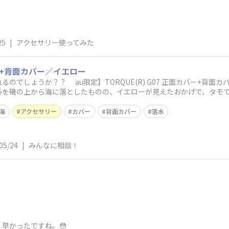
25
|
アクセサリー使ってみた
カバー+背面カバー／イエロー
7 正面カバー+背面カバー／イエロー 派手な色でないと無くし
海
アクセサリー
カバー
背面カバー
落水
05/24
|
みんなに相談！
早かったですね。😳