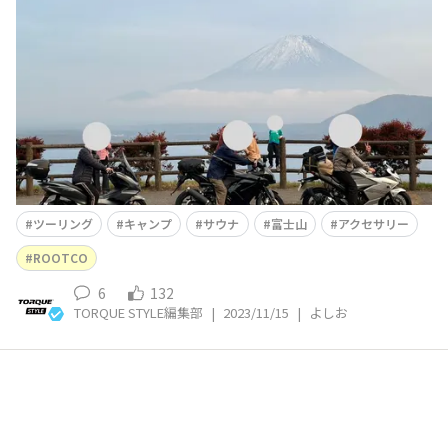
らそれぞれバイクで山梨に集合して、初キャンプをしてき
ました！行きは5Gを、帰りはG06をナビとして活用しま
した。やっぱり長距離ツーリングではTORQUEをナビに使
うと安心感が違いますね。 行きの山道に休憩所があっ
たので、バイクを停めて
ツーリング
キャンプ
サウナ
富士山
アクセサリー
ROOTCO
6
132
TORQUE STYLE編集部
|
2023/11/15
|
よしお