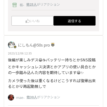
、
他25人
がリアクション
板
いいね
返信する
にしもん@50s pro
2023/12/06 12:35
後編が楽しみデス😀☕バッテリー持ちとかSNS投稿
とかキャッシュレス決済とかアプリの使い具合とか
の一歩踏み込んた内容を期待しています😀✨
カメラ使った後は重くなるけどこうすれば復帰出来
るとか💡再起動無しで
、
他30人
がリアクション
mae