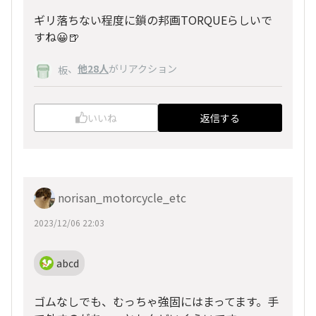
ギリ落ちない程度に鎖の邦画TORQUEらしいで
すね😀🍺
、
他28人
がリアクション
板
いいね
返信する
norisan_motorcycle_etc
2023/12/06 22:03
abcd
ゴムなしでも、むっちゃ強固にはまってます。手