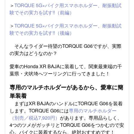
＞
TORQUE 5G×バイク用スマホホルダー、耐振動試
験でその実力を試す!!（前編）
＞
TORQUE 5G×バイク用スマホホルダー、耐振動試
験でその実力を試す!!（後編）
そんなライダー待望のTORQUE G06ですが、実際
の実力はどうなのか？
愛車のHonda XR BAJAに装着して、関東最東端の千
葉県・犬吠埼へツーリングに行ってきました！
専用のマルチホルダーがあるから、愛車に簡
単装着
まずはXR BAJAのハンドルにTORQUE G06を装着
します。TORQUE G06には
専用のマルチホルダー
（別売／税込7,920円）
があります。専用品らしく、
4つのツメがガッチリとTORQUE G06をつかむので安
心。バイクに装着するなら、絶対おすすめです！