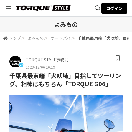
ログイン
全体検索
よみもの
トップ
＞
よみもの
＞
オートバイ
＞
千葉県最東端「犬吠埼」目指し
検索
TORQUE STYLE事務局
2023/12/06 10:19
千葉県最東端「犬吠埼」目指してツーリン
グ、相棒はもちろん「TORQUE G06」