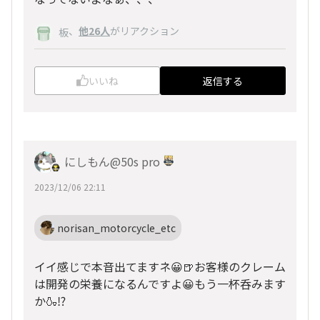
、
他26人
がリアクション
板
いいね
返信する
にしもん@50s pro
2023/12/06 22:11
norisan_motorcycle_etc
イイ感じで本音出てますネ😀🍺お客様のクレーム
は開発の栄養になるんですよ😀もう一杯呑みます
か🍶⁉️