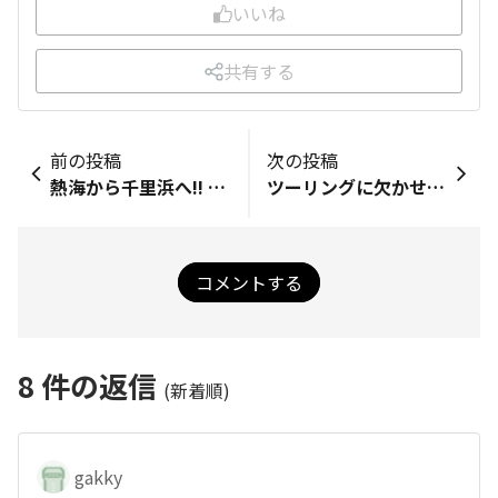
いいね
共有する
前の投稿
次の投稿
熱海から千里浜へ!! SSTRもTORQUE 5GもDAYTONA・スマートフォンホルダー3も、すべてが最高だったツーリング
ツーリングに欠かせない存在！？ライダーが「TORQUE G06」の真価に迫る！
コメントする
8
件の返信
(新着順)
gakky