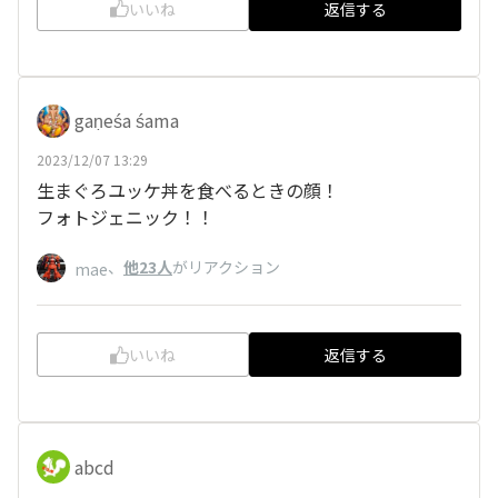
いいね
返信する
gaṇeśa śama
2023/12/07 13:29
生まぐろユッケ丼を食べるときの顔！
フォトジェニック！！
、
他23人
がリアクション
mae
いいね
返信する
abcd