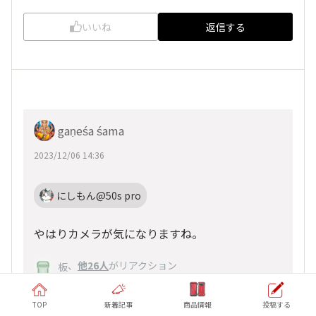
いいね
返信する
gaṇeśa śama
2023/12/06 14:36
にしもん@50s pro
やはりカメラが気になりますね。
、
他26人
がリアクション
板
TOP
新着記事
商品情報
投稿する
いいね
返信する