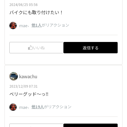
2024/06/25 05:56
バイクにも取り付けたい！
、
他1人
がリアクション
mae
いいね
返信する
kawachu
2023/12/09 07:31
ベリーグッド～っ‼️
、
他19人
がリアクション
mae