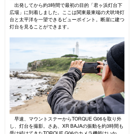
出発してから約3時間で最初の目的「君ヶ浜灯台下
広場」に到着しました。ここは関東最東端の犬吠埼灯
台と太平洋を一望できるビューポイント。断崖に建つ
灯台を見ることができます。
早速、マウントステーからTORQUE G06を取り外
し、灯台を撮影。さあ、XR BAJAの振動を約3時間も
受け続けてきたTORQUE G06のカメラ機能はいか