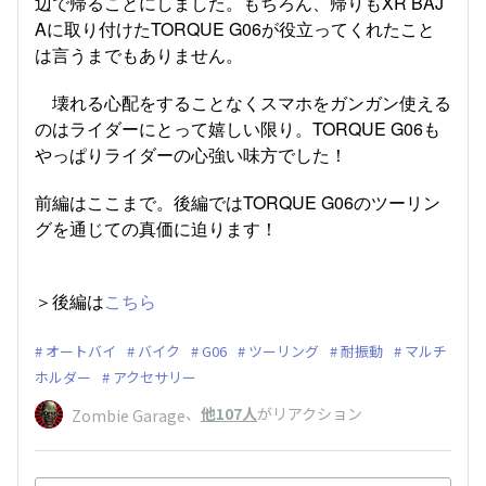
辺で帰ることにしました。もちろん、帰りもXR BAJ
Aに取り付けたTORQUE G06が役立ってくれたこと
は言うまでもありません。
壊れる心配をすることなくスマホをガンガン使える
のはライダーにとって嬉しい限り。TORQUE G06も
やっぱりライダーの心強い味方でした！
前編はここまで。後編ではTORQUE G06のツーリン
グを通じての真価に迫ります！
＞後編は
こちら
オートバイ
バイク
G06
ツーリング
耐振動
マルチ
ホルダー
アクセサリー
、
他107人
がリアクション
Zombie Garage