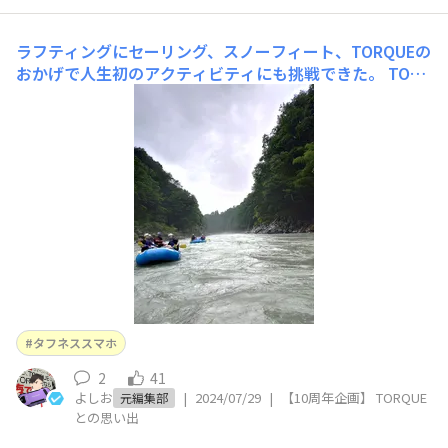
ラフティングにセーリング、スノーフィート、TORQUEの
おかげで人生初のアクティビティにも挑戦できた。
TORQ
UEがあれば一歩踏み出せる 入社するまでTORQUEを知
らなかった私ですが、TORQUEを持つことで、これまでよ
りアウトドアやスポーツに挑戦できるようになりました。
TORQUEに出会ったことをきっかけに、この数年でたく
さんの初体験をしました。例えば、以下のようなスポーツ
です。皆さんはやった
タフネススマホ
2
41
よしお
|
2024/07/29
|
【10周年企画】 TORQUE
元編集部
との思い出