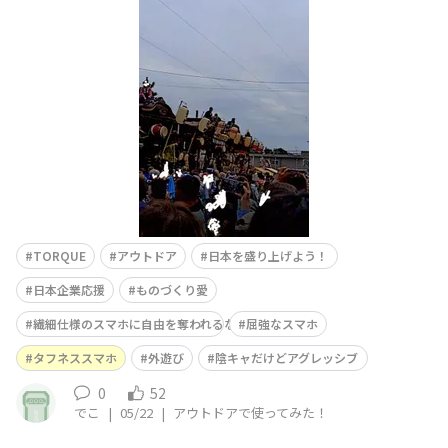
代表的な祭り、毎年5月2日と3日に開催される「青梅大祭
（おうめたいさい）」に行ってきました！■G07はここが
良いよね！▷何と言っても耐久性！山車の上に乗っている
イカツイお兄さんもTORQUEでした！■G07の評価は？(5
点満点)▷⭐⭐⭐
TORQUE
アウトドア
日本を盛り上げよう！
日本企業応援
ものづくり愛
繊細仕様のスマホに自由を奪われるな
屈強なスマホ
タフネススマホ
外遊び
陰キャだけどアグレッシブ
0
52
でこ
|
05/22
|
アウトドアで使ってみた！