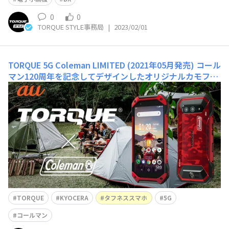
0
0
TORQUE STYLE事務局
|
2023/02/01
TORQUE 5G Coleman LIMITED (2021年05月発売)
コール
マン120周年を記念してデザインしたオリジナルカモフ
ラ。従来単色だったカラーバリエーションに模様を入れた
初挑戦モデルでした。コラボグッズの期間限定販売や、コ
ラボキャンペーンなど、TORQUEファンの皆様・コールマ
ンファンの皆様から喜ばしいお声をいただき感謝です。
TORQUE
KYOCERA
タフネススマホ
5G
コールマン