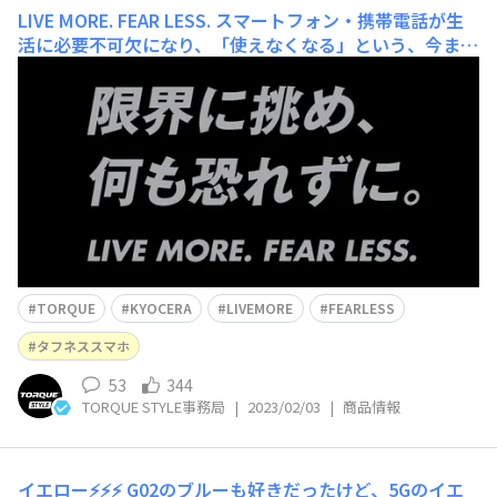
LIVE MORE. FEAR LESS.
スマートフォン・携帯電話が生
活に必要不可欠になり、「使えなくなる」という、今まで
に無かった新しい不安を抱く時代になりました。電池が切
れる、壊れる、濡れてショートする、寒くて暑くて動かな
い… LIVE MORE. FEAR LESS. 限界に挑め、何も恐れず
に。 「TORQUE（ト
TORQUE
KYOCERA
LIVEMORE
FEARLESS
タフネススマホ
53
344
TORQUE STYLE事務局
|
2023/02/03
|
商品情報
イエロー⚡⚡⚡ G02のブルーも好きだったけど、5Gのイエ