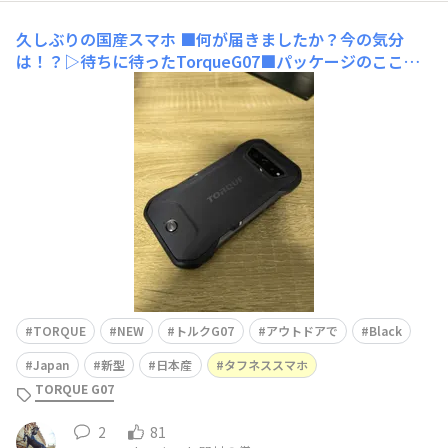
久しぶりの国産スマホ
■何が届きましたか？今の気分
は！？▷待ちに待ったTorqueG07■パッケージのここが
良いね！▷いかにもトルクな感じの雰囲気いい感じ！■ぱ
っと見のG07の評価は？(5点満点)▷⭐⭐⭐⭐⭐▷理由：タフ
ネススマホだけど、そこまでゴツゴツしているわけじゃな
くて手に馴染む感じが良かったつや消しブラック、やは
TORQUE
NEW
トルクG07
アウトドアで
Black
Japan
新型
日本産
タフネススマホ
TORQUE G07
2
81