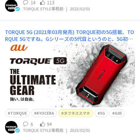
14
113
TORQUE STYLE事務局
|
2023/02/01
TORQUE 5G (2021年03月発売)
TORQUE初の5G搭載、TO
RQUE 5Gですね。Gシリーズの5代目というのと、5G初搭
載、2つのGと２つの5がちょうど重なったモデル。ボディ
デザイン / タフネス設計ナイトモード / ActionOverlay /
マルチカメラフロントステレオスピーカー / 約5.5インチ
ディスプレイ / 指紋
TORQUE
KYOCERA
タフネススマホ
5G
G05
6
94
TORQUE STYLE事務局
|
2023/02/01