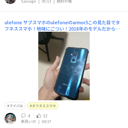
Sauvage
|
05/13
|
開封の儀
ulefone
サブスマホのulefoneのarmor5この見た目でタ
フネススマホ！地味にごつい！2018年のモデルだから期
待してなかったけど普通に良機です！でもTORQUEの方が
使い勝手がいいね！
ライバル
タフネススマホ
4
32
新見いの
|
09/27