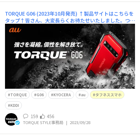
TORQUE G06 (2023年10月発売)
↑製品サイトはこちらを
タップ↑皆さん、大変長らくお待たせいたしました。つい
に新製品TORQUE G06を発表しました！！ TORQUE G06
では、TORQUEのアイデンティティともいうべき高耐久性
を進化させつつ、皆さんから要望が多かった小型・軽量化
を実現！また、TORQUEで初めてマクロ
TORQUE
G06
KYOCERA
au
タフネススマホ
KDDI
159
456
TORQUE STYLE事務局
|
2023/09/28