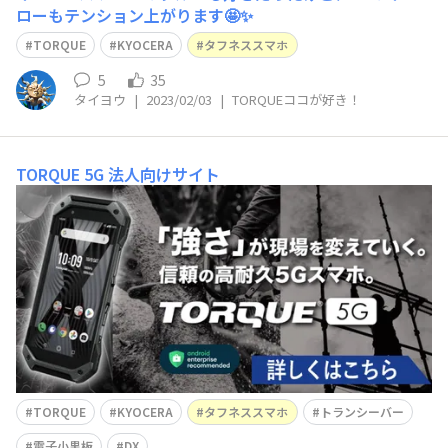
ローもテンション上がります🤩✨
TORQUE
KYOCERA
タフネススマホ
5
35
タイヨウ
|
2023/02/03
|
TORQUEココが好き！
TORQUE 5G 法人向けサイト
TORQUE
KYOCERA
タフネススマホ
トランシーバー
電子小黒板
DX