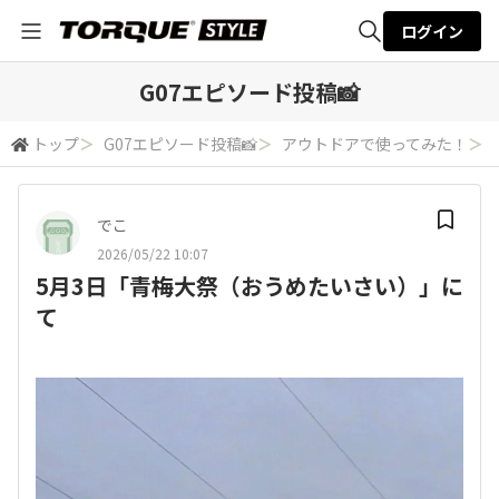
ログイン
全体検索
G07エピソード投稿📸
トップ
＞
G07エピソード投稿📸
＞
アウトドアで使ってみた！
＞
検索
でこ
2026/05/22 10:07
5月3日「青梅大祭（おうめたいさい）」に
て