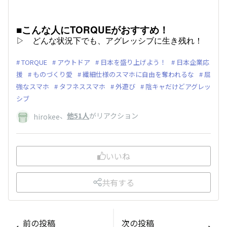
■こんな人にTORQUEがおすすめ！
▷ どんな状況下でも、アグレッシブに生き残れ！
TORQUE
アウトドア
日本を盛り上げよう！
日本企業応
援
ものづくり愛
繊細仕様のスマホに自由を奪われるな
屈
強なスマホ
タフネススマホ
外遊び
陰キャだけどアグレッ
シブ
、
他51人
がリアクション
hirokee
いいね
共有する
前の投稿
次の投稿