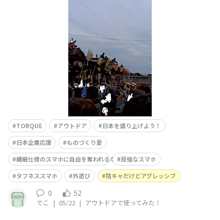
代表的な祭り、毎年5月2日と3日に開催される「青梅大祭
（おうめたいさい）」に行ってきました！■G07はここが
良いよね！▷何と言っても耐久性！山車の上に乗っている
イカツイお兄さんもTORQUEでした！■G07の評価は？(5
点満点)▷⭐⭐⭐
TORQUE
アウトドア
日本を盛り上げよう！
日本企業応援
ものづくり愛
繊細仕様のスマホに自由を奪われるな
屈強なスマホ
タフネススマホ
外遊び
陰キャだけどアグレッシブ
0
52
でこ
|
05/22
|
アウトドアで使ってみた！