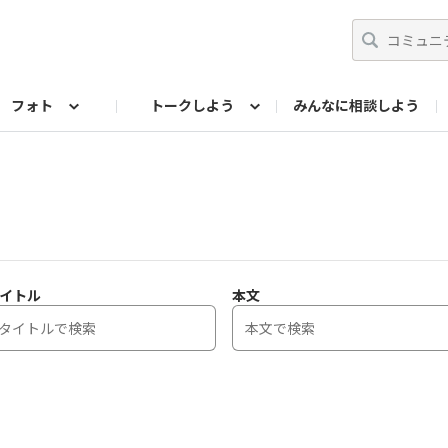
フォト
トークしよう
みんなに相談しよう
らせ
07公式サイト
TORQUEサークル
フォト企画アーカイブ
編集部のつぶやき（アーカイブ）
歴代モデル
【会員限定】ニュース
イトル
本文