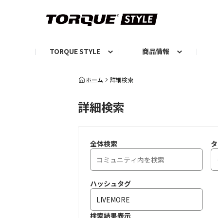
TORQUE STYLE
商品情報
お知らせ
TORQUEニュース
TORQUEフォト
自己紹介しよう
編集部の日常フォト
TORQUIZ【投票企画】
TORQUEトーク
G07エピソード投稿📸
よみもの
編集部からのおし
G
ホーム
詳細検索
詳細検索
全体検索
タ
ハッシュタグ
検索結果表示