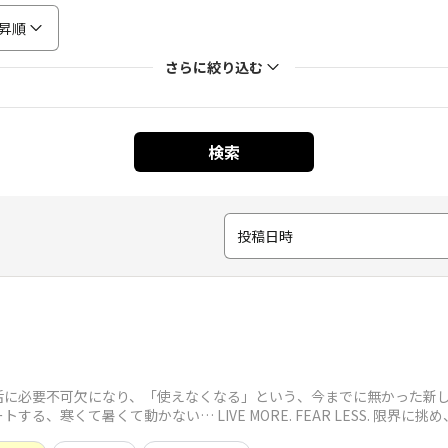
昇順
さらに絞り込む
検索
投稿日時
活に必要不可欠になり、「使えなくなる」という、今までに無かった新
、寒くて暑くて動かない… LIVE MORE. FEAR LESS. 限界に挑