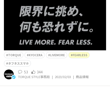
に無かった新しい不安を抱く時代になりました。電池が切
れる、壊れる、濡れてショートする、寒くて暑くて動かな
い… LIVE MORE. FEAR LESS. 限界に挑め、何も恐れず
に。 「TORQUE（ト
TORQUE
KYOCERA
LIVEMORE
FEARLESS
タフネススマホ
53
344
TORQUE STYLE事務局
|
2023/02/03
|
商品情報