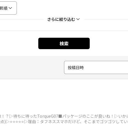
昇順
さらに絞り込む
検索
投稿日時
！？▷待ちに待ったTorqueG07■パッケージのここが良いね！▷い
点満点)▷⭐⭐⭐⭐⭐▷理由：タフネススマホだけど、そこまでゴツゴツし