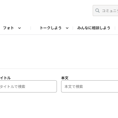
フォト
トークしよう
みんなに相談しよう
らせ
07公式サイト
TORQUEサークル
フォト企画アーカイブ
編集部のつぶやき（アーカイブ）
歴代モデル
【会員限定】ニュース
イトル
本文