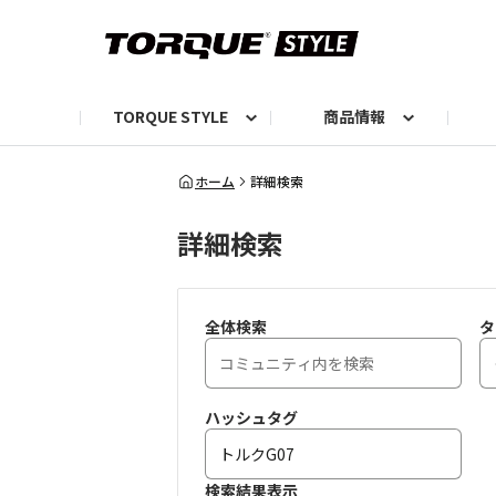
TORQUE STYLE
商品情報
お知らせ
TORQUEニュース
TORQUEフォト
自己紹介しよう
編集部の日常フォト
TORQUIZ【投票企画】
TORQUEトーク
G07エピソード投稿📸
よみもの
編集部からのおし
G
ホーム
詳細検索
詳細検索
全体検索
タ
ハッシュタグ
検索結果表示