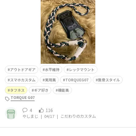
ポイントを教えて！▷車ではナビ固定、降りたら首掛け。
どちらも必要なので、レックマウント側にストラップを直
付けして両立。機能優先のカスタムですが、見た目も崩さ
ず無骨にまとまるのがポイン
アウトドアギア
水平維持
レックマウント
スマホカスタム
実用美
TORQUEG07
無骨スタイル
タフネス
ギア好き
機能美
TORQUE G07
4
116
やしまじ
|
04/17
|
こだわりのカスタム