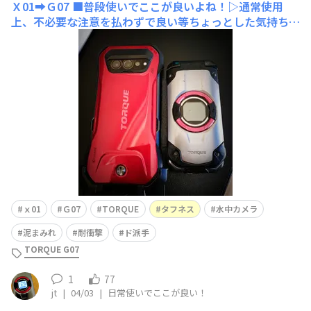
Ｘ01➡Ｇ07
■普段使いでここが良いよね！▷通常使用
上、不必要な注意を払わずで良い等ちょっとした気持ちの
リソースの使い道が捗る。■ココがお気に入りのデザイ
ン！▷インパクトが大きく存在感がガチっとしてるとこ
ろ。■G07の評価は？(5点満点)▷⭐⭐⭐▷理由：デザイン
や雰囲気以外の評価をまだしていない。■G07を一言で
ⅹ01
Ｇ07
TORQUE
タフネス
水中カメラ
泥まみれ
耐衝撃
ド派手
TORQUE G07
1
77
jt
|
04/03
|
日常使いでここが良い！