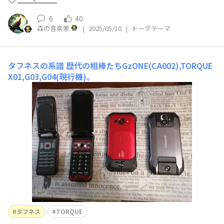
6
40
森の音楽家
|
2025/05/10
|
トークテーマ
タフネスの系譜
歴代の相棒たちGzONE(CA002),TORQUE
X01,G03,G04(現行機)。
タフネス
TORQUE