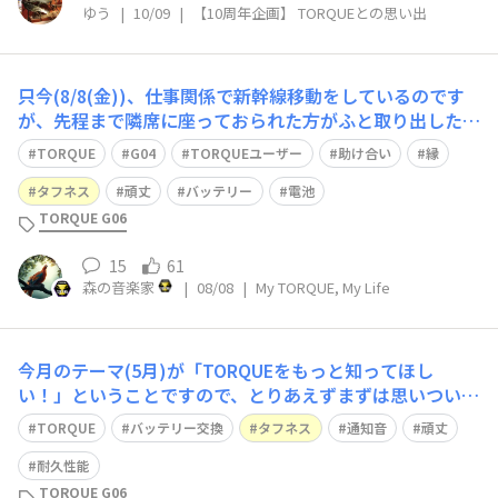
ゆう
|
10/09
|
【10周年企画】 TORQUEとの思い出
只今(8/8(金))、仕事関係で新幹線移動をしているのです
が、先程まで隣席に座っておられた方がふと取り出したス
マートフォンがTORQUE👀に見えたので、確認も兼ねて思
TORQUE
G04
TORQUEユーザー
助け合い
縁
い切ってお声がけしてみました。 その方はTORQUE G04
(ブラック)をお使いでしたが、なんといっても頑丈である
タフネス
頑丈
バッテリー
電池
ことが選ばれた第1
TORQUE G06
15
61
森の音楽家
|
08/08
|
My TORQUE, My Life
今月のテーマ(5月)が「TORQUEをもっと知ってほし
い！」ということですので、とりあえずまずは思いついた
ところ(その1)を書きます。 ※続編その2はこちら 当方のT
TORQUE
バッテリー交換
タフネス
通知音
頑丈
ORQUEシリーズとの出会いは、それまで使っていた携帯
電話(ガラケー)が停波に絡んで使えなくなりそうになると
耐久性能
いう時期に、頑強でしかも
TORQUE G06