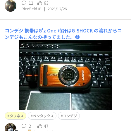
11
63
RicefieldJP
|
2023/12/26
コンデジ
携帯はG'z One 時計はG-SHOCK の流れからコ
ンデジもこんなの持ってました。😅
タフネス
ペンタックス
コンデジ
2
47