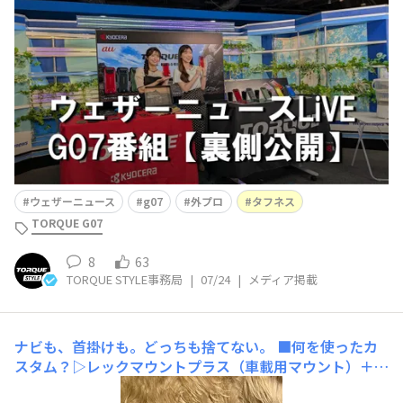
時～、「ウェザーニュースLiVE」で、TORQUE G07の紹介
番組がライブ配信されました！ ウェザーニュースキャス
ターの小林李衣奈さん、山岸愛梨さんのお二人に、約1時
間にわたり、たっぷりG07の魅力を紹介してもらい、とて
も見応えのある内容だったと思います
ウェザーニュース
g07
外プロ
タフネス
TORQUE G07
8
63
TORQUE STYLE事務局
|
07/24
|
メディア掲載
ナビも、首掛けも。どっちも捨てない。
■何を使ったカ
スタム？▷レックマウントプラス（車載用マウント）＋ネ
ックストラップを接着固定で一体化■こだわりやおすすめ