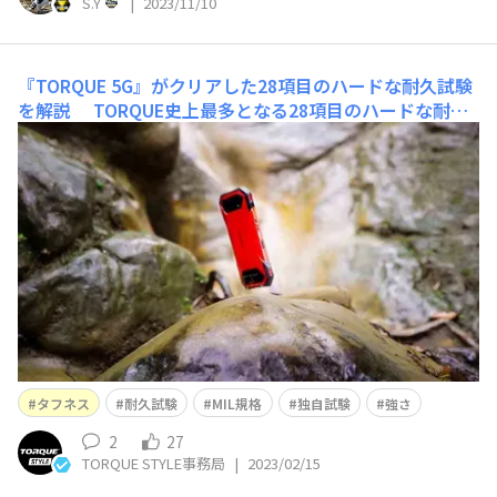
S.Y
|
2023/11/10
『TORQUE 5G』がクリアした28項目のハードな耐久試験
を解説
TORQUE史上最多となる28項目のハードな耐久
試験をクリアしたTORQUE 5G。ガシガシ使えるタフさ
を、さらに高いレベルへ進化させた試験を解説しま
す。 別格の耐久性が、チャレンジへ駆り立てる！『TORQ
UE 5G』がクリアした過酷な試験の全貌 とにか
タフネス
耐久試験
MIL規格
独自試験
強さ
2
27
TORQUE STYLE事務局
|
2023/02/15