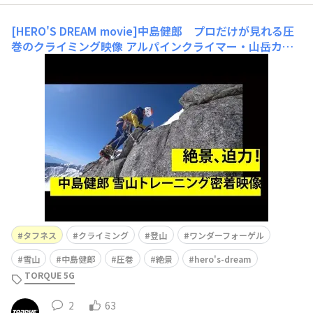
[HERO'S DREAM movie]中島健郎 プロだけが見れる圧
巻のクライミング映像
アルパインクライマー・山岳カメ
ラマン中島健郎の宝剣岳での雪山トレーニングに20時間
密着。 プロだからこそ見せることができる心震えるシー
ン、頂上からの絶景などをとらえた圧巻のドキュメント映
像。 ＞前回記事はこちら 2021.04.21 公開記事
タフネス
クライミング
登山
ワンダーフォーゲル
雪山
中島健郎
圧巻
絶景
hero's-dream
TORQUE 5G
2
63