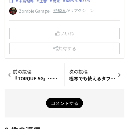
山
中島健郎
圧巻
絶景
hero's-dream
、
他62人
がリアクション
Zombie Garage
いいね
共有する
前の投稿
次の投稿
『TORQUE 5G』……これはスマホなのか!? いや、ライダー心をくすぐりまくるタフギアだ!!
極寒でも使えるタフなスマホ『TORQUE 5G』は、スキー、スノボで欠かせないギアだ！
コメントする