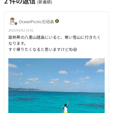
2
件の返信
(新着順)
OceanPicnic石垣島
2023/03/02 15:01
亜熱帯の八重山諸島にいると、寒い雪山に行きたく
なります。
すぐ帰りたくなると思いますけどね😅