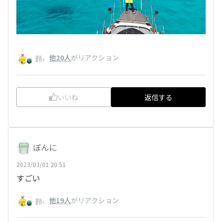
、
他20人
がリアクション
鈴
いいね
返信する
ぼんに
2023/03/01 20:51
すごい
、
他19人
がリアクション
鈴