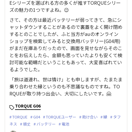
Eシリーズを選ばれる方の多くが推すTORQUEシリー
ズの魅力の1つですよね。😉
さて、その方は最近バッテリーが弱ってきて、急にシ
ャットダウンすることがあるので裏蓋をよく開け閉め
するとのことでしたが、ふと当方がauのオンライン
ショップを検索してみると交換用バッテリー(G04用)
がまだ在庫ありだったので、画面を見せながらそのこ
とをお伝えしたら、金額も思っていたよりも安くて検
討可能な範疇だということもあって、大変喜ばれてい
るようでした。
「旅は道連れ、世は情け」とも申しますが、たまたま
乗り合わせた縁というのも不思議なものですね。TO
RQUEが取り持つ出会い、大切にしたいです。🤗
TORQUE G06
TORQUE
G04
TORQUEユーザー
助け合い
縁
タフ
ネス
頑丈
バッテリー
電池