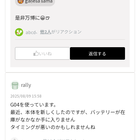
gaṇeśa śama
是非万博に😀🍺
、
他2人
がリアクション
abcd
いいね
返信する
rally
2025/08/09 15:58
G04を使っています。
最近、本体を新しくしたのですが、バッテリーが在
庫がなかなか手に入りません
タイミングが悪いのかもしれませんね