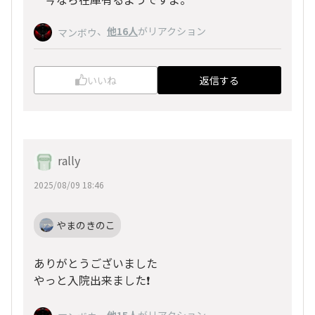
、
他16人
がリアクション
マンボウ
いいね
返信する
rally
2025/08/09 18:46
やまのきのこ
ありがとうございました
やっと入院出来ました❗
、
他15人
がリアクション