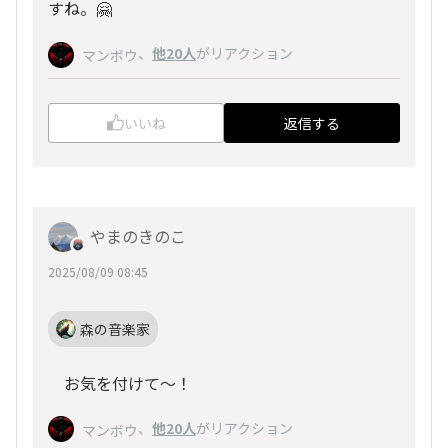
すね。🤗
、
他20人
がリアクション
マンボウ
いいね
返信する
やまのきのこ
2025/08/09 08:45
森の音楽家
お気を付けて〜！
、
他20人
がリアクション
マンボウ