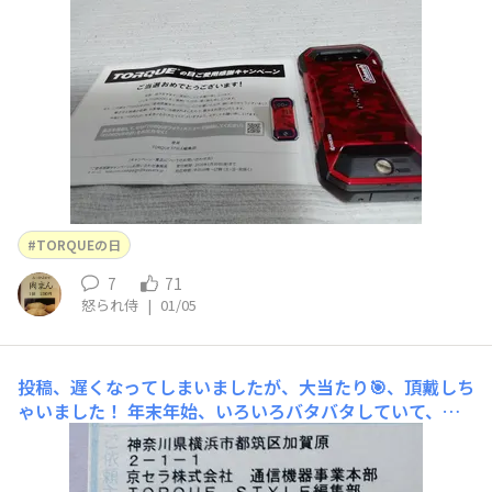
TORQUEの日
7
71
怒られ侍
|
01/05
投稿、遅くなってしまいましたが、大当たり🎯、頂戴しち
ゃいました！
年末年始、いろいろバタバタしていて、な
かなか投稿できず💦 再配達指定で、モニターに佐川の兄
ちゃんがデカい荷物を抱えてる姿が映ったときは一瞬
「？？？亅となりましたが😅💦、まさかの大当たりに感