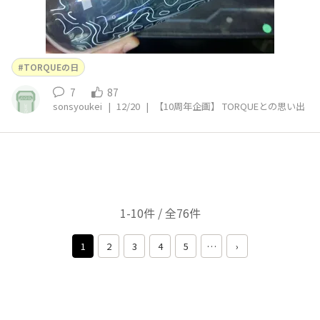
TORQUEの日
7
87
sonsyoukei
|
12/20
|
【10周年企画】 TORQUEとの思い出
1-10件 / 全76件
1
2
3
4
5
…
›