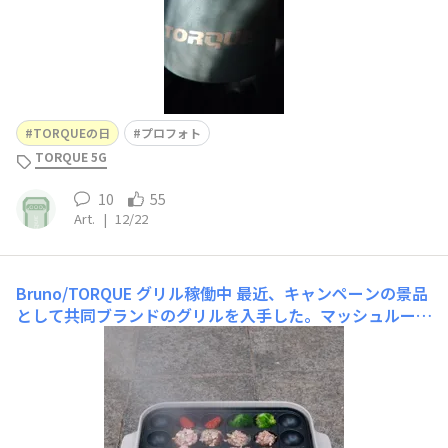
TORQUEの日
プロフォト
TORQUE 5G
10
55
Art.
|
12/22
Bruno/TORQUE グリル稼働中
最近、キャンペーンの景品
として共同ブランドのグリルを入手した。マッシュルーム
ピンチョスのレシピを再現中。結果は満足いくものの、改
善点は山ほどある！