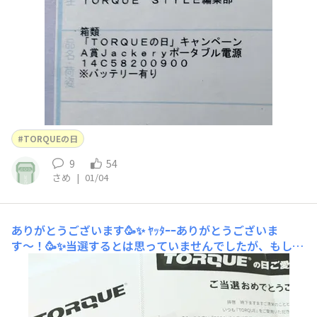
動してます！ バッテリー天面に描かれたTORQUEのロゴ
に、ニヤニヤ😁．．．本当にありがとう
TORQUEの日
9
54
さめ
|
01/04
ありがとうございます🥳✨
ﾔｯﾀｰｰありがとうございま
す〜！🥳✨当選するとは思っていませんでしたが、もし手
にはいるとしたらピンバッジがいいなあ…と選んでいまし
た🙌 自分のもとにきてくれたのはG01でした！当時まだ
別タフネス機を使っていたので実物は持っていませんが、
色は同じ赤&黒だったので運命を感じます🫶&n