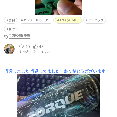
開梱
ダンボールカッター
TORQUEの日
セラミック
京セラ
TORQUE G06
10
48
もっふもふ
|
12/20
当選しました
当選してました。ありがとうございます