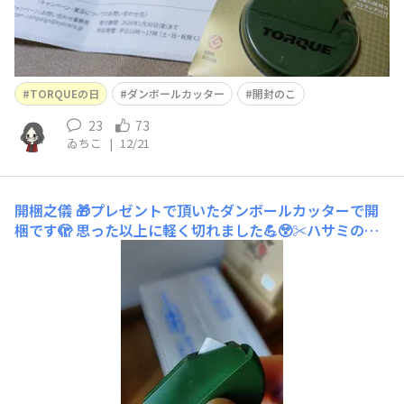
TORQUEの日
ダンボールカッター
開封のこ
23
73
ゐちこ
|
12/21
開梱之儀
🎁プレゼントで頂いたダンボールカッターで開
梱です🫣 思った以上に軽く切れました💪😲✂️ハサミの刃
先より安全Death🩹 重ねたコピー用紙の1枚目だけ切るこ
とができるのも便利そうですね🤗 刃先も交換できるのも
👍 ところでこの刃先、セラミックなのですが