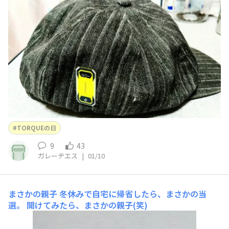
TORQUEの日
9
43
ガレーヂエス
|
01/10
まさかの親子
冬休みで自宅に帰省したら、まさかの当
選。 開けてみたら、まさかの親子(笑)