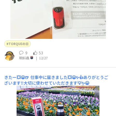
TORQUEの日
9
53
明蚪蟲
|
12/27
きたー💥😀🍺
仕事中に届きました💥😀✨👍ありがとうご
ざいます‼️大切に使わせていただきます💡✨😀