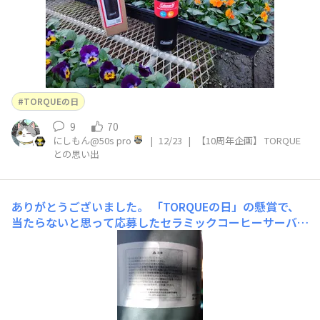
TORQUEの日
9
70
にしもん@50s pro
|
12/23
|
【10周年企画】 TORQUE
との思い出
ありがとうございました。
「TORQUEの日」の懸賞で、
当たらないと思って応募したセラミックコーヒーサーバー
が当たりました！！ありがとうございました。 据え置き
型だけあって、断熱性能がいいですねぇ。夜中に寒くなっ
てきたんで淹れたお茶などを残して寝て起きてもまだ温か
いので、布団から出たくない時に気合い入れるのにすごく