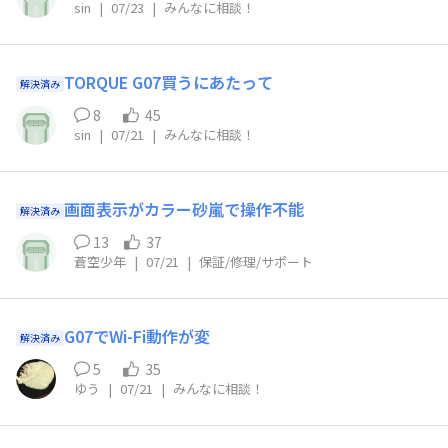
sin
|
07/23
|
みんなに相談！
TORQUE G07買うにあたって
解決済み
8
45
sin
|
07/21
|
みんなに相談！
画面表示がカラー砂嵐で操作不能
解決済み
13
37
蒼空少年
|
07/21
|
保証/修理/サポート
G07でWi-Fi動作が変
解決済み
5
35
ゆう
|
07/21
|
みんなに相談！