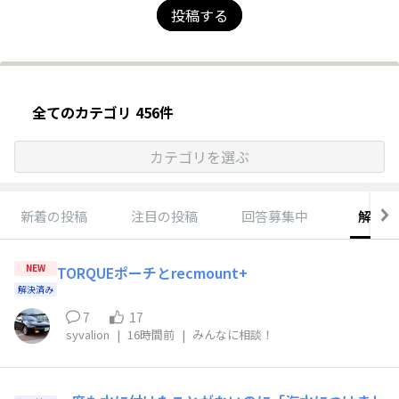
投稿する
全てのカテゴリ 456件
カテゴリを選ぶ
新着の投稿
注目の投稿
回答募集中
解決済
NEW
TORQUEポーチとrecmount+
解決済み
7
17
syvalion
|
16時間前
|
みんなに相談！