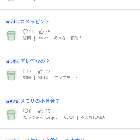
カメラピント
解決済み
34
45
惣国
|
06/22
|
みんなに相談！
アレ何なの？
解決済み
3
42
惣国
|
06/16
|
アップデート
メモリの不具合？
解決済み
8
35
たっつあん-torque
|
06/14
|
みんなに相談！