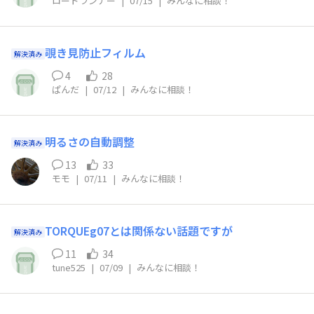
ロードランナー
|
07/15
|
みんなに相談！
覗き見防止フィルム
解決済み
4
28
ぱんだ
|
07/12
|
みんなに相談！
明るさの自動調整
解決済み
13
33
モモ
|
07/11
|
みんなに相談！
TORQUEg07とは関係ない話題ですが
解決済み
11
34
tune525
|
07/09
|
みんなに相談！