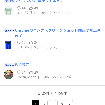
ワイヤレス充電使ってます？
解決済み
44
49
auふざけるな
|
06/13
|
アクセサリー
Chromeのロングスクリーンショット問題は修正済
解決済み
み？
12
34
QUETOR
|
06/07
|
アップデート
Wifi設定
解決済み
14
29
Johnnyleiden
|
06/06
|
みんなに相談！
1-25件 / 全456件
1
2
…
19
›