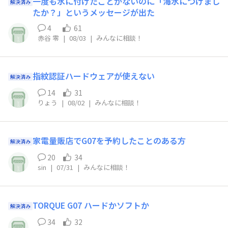
一度も水に付けたことがないのに「海水につけまし
解決済み
たか？」というメッセージが出た
4
61
赤谷 零
|
08/03
|
みんなに相談！
指紋認証ハードウェアが使えない
解決済み
14
31
りょう
|
08/02
|
みんなに相談！
家電量販店でG07を予約したことのある方
解決済み
20
34
sin
|
07/31
|
みんなに相談！
TORQUE G07 ハードかソフトか
解決済み
34
32