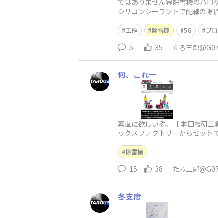
ではありません😅除雪機のハロ
シリコンシーラントで配線の隙
工作
除雪機
5G
プロ
5
35
たろ三郎@G0
何、これー
素直に欲しいぞ。【 本田技研工
ックスファクトリーからセットで再登場！2
除雪機
15
38
たろ三郎@G0
冬支度