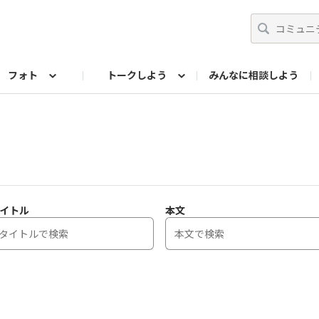
フォト
トークしよう
みんなに相談しよう
らせ
07公式サイト
TORQUEサークル
#フォトコンテスト「夏の思い出ワンシーン」
編集部のつぶやき（アーカイブ）
歴代モデル
【会員限定】ニュース
フォ
イトル
本文