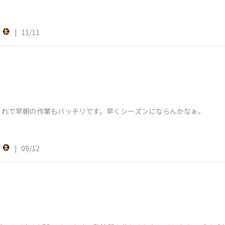
7
|
11/11
これで早朝の作業もバッチリです。早くシーズンにならんかなぁ。
7
|
09/12