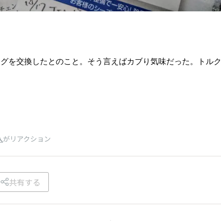
。
ラグを交換したとのこと。そう言えばカブり気味だった。トル
人
がリアクション
共有する