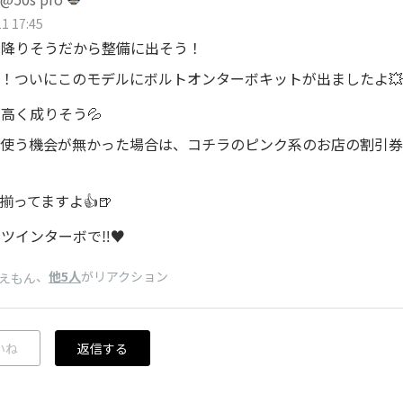
1 17:45
は降りそうだから整備に出そう！
様！ついにこのモデルにボルトオンターボキットが出ましたよ💥
高く成りそう💦
、使う機会が無かった場合は、コチラのピンク系のお店の割引
子揃ってますよ👍🍺
ツインターボで‼️♥️
、
他5人
がリアクション
えもん
いね
返信する