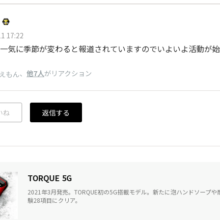
1 17:22
一気に季節が変わると報道されていますのでいよいよ活動が始ま
、
他7人
がリアクション
えもん
いね
返信する
TORQUE 5G
2021年3月発売。TORQUE初の5G搭載モデル。新たに泡ハンドソープ
験28項目にクリア。