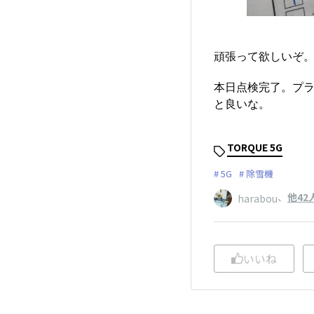
頑張って欲しいぞ
本日点検完了。プ
と良いな。
TORQUE 5G
5G
除雪機
、
他42
harabou
いいね