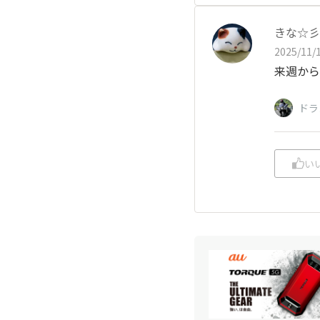
きな☆彡
2025/11/1
来週から
ドラ
い