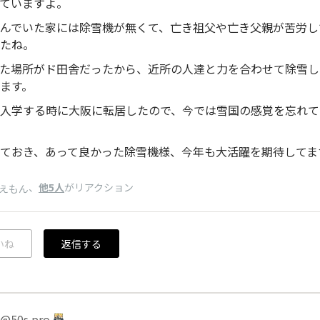
ていますよ。
んでいた家には除雪機が無くて、亡き祖父や亡き父親が苦労し
たね。
た場所がド田舎だったから、近所の人達と力を合わせて除雪し
ます。
入学する時に大阪に転居したので、今では雪国の感覚を忘れて
ておき、あって良かった除雪機様、今年も大活躍を期待してます
、
他5人
がリアクション
えもん
いね
返信する
50s pro