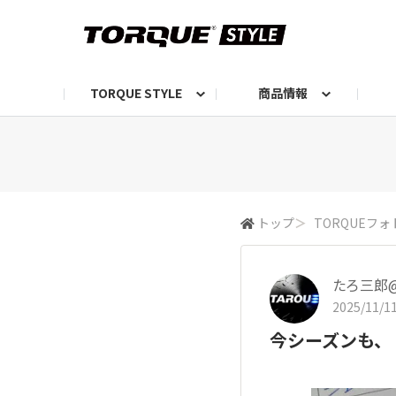
TORQUE STYLE
商品情報
お知らせ
TORQUEニュース
TORQUEフォト
自己紹介しよう
編集部の日常フォト
TORQUIZ【投票企画】
TORQUEトーク
G07エピソード投稿📸
よみもの
編集部からのおし
G
トップ
＞
TORQUEフォ
たろ三郎@
2025/11/11
今シーズンも、