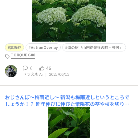
紫陽花
ActionOverlay
道の駅『山田錦発祥の町・多可』
TORQUE G06
6
46
ドラえもん
|
2025/06/12
おじさんぽ〜梅雨近し〜
新潟も梅雨近しというところで
しょうか！？ 昨年伸びに伸びた紫陽花の茎や枝を切り落
としましたが、１年経てばまた立派に咲く様です。 まだ
梅雨ではないけど、他の地域では線状降水帯が発生して大
変な地域もあるようです。 皆さん、何処に住んでいても
あり得ることなので、気をつけましょ