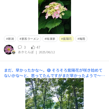
新潟
家系ラーメン
味濱家
紫陽花
梅雨
3
47
あかとんぼ
|
2025/06/12
まだ、早かったかな〜。😅
そろそろ紫陽花が咲き始めて
ないかな～と、思ってたんですがまだ早かったようで〜
す。😓😂😓 落ち込んで戻ろうとした時に、隅っこの方に
少しだけ咲いてました。☺️時期を見てまたの日に再トライ
ですね。😅😓😅昨年の１枚です。☺️