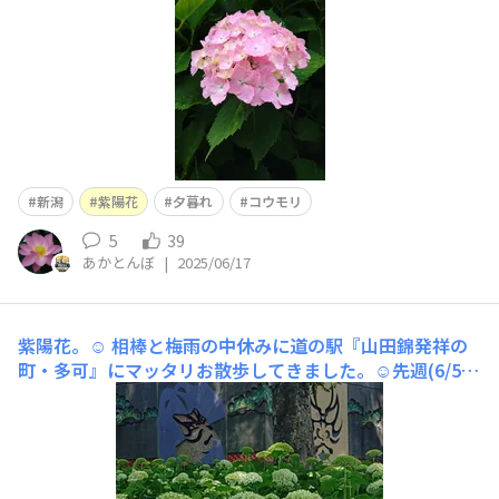
新潟
紫陽花
夕暮れ
コウモリ
5
39
あかとんぼ
|
2025/06/17
紫陽花。☺️
相棒と梅雨の中休みに道の駅『山田錦発祥の
町・多可』にマッタリお散歩してきました。☺️先週(6/5)
より花を付けてました。☺️https://torque.kyocera.co.jp/
announcements/j1aqbjhd9eivgtts#shareModal奥には
👇休憩場スペースも有りますよ。