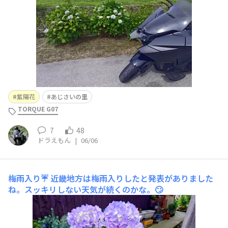
紫陽花
あじさいの里
TORQUE G07
7
48
ドラえもん
|
06/06
梅雨入り☔
近畿地方は梅雨入りしたと発表がありました
ね。スッキリしない天気が続くのかな。🙄