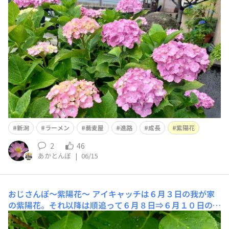
陽花たちで〜す。で、先週末、娘っ子は人生２度目の進学
シーズンに突入しました。高校入学から進路への先生方の
指導もあり、１年生の時からオープンキャンパスに参加し
つつ、自分なりに進路を模索。三者面談をし、１校に絞
り、進路を
新潟
ラーメン
蕎麦屋
進路
成長
紫陽花
2
46
あかとんぼ
|
06/15
おじさんぽ〜紫陽花〜
アイキャッチは６月３日の我が家
の紫陽花。それ以降は順追って６月８日⇒６月１０日の様
子です。やっぱり、雨に濡れて咲く紫陽花の方が綺麗に感
じます。時期が終わると、枝が育ち過ぎて広がらないよう