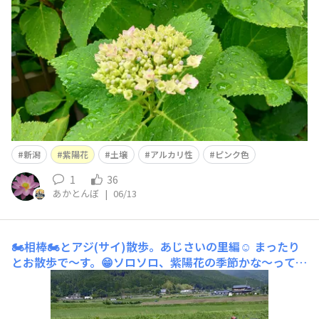
に、けっこうな勢いで伐採しますが、毎年、きっちり育っ
てしっかり咲いてくれます。季節を知ってる花たちってス
ゴイですよ
新潟
紫陽花
土壌
アルカリ性
ピンク色
1
36
あかとんぼ
|
06/13
🏍️相棒🏍️とアジ(サイ)散歩。あじさいの里編☺️
まったり
とお散歩で〜す。😁ソロソロ、紫陽花の季節かな〜ってお
散歩して来ましたが、ちょっと早かったみたいです。😥昨
年の様子が👇。今日は、、、😥😭😥また出直しか
な〜。。。😅