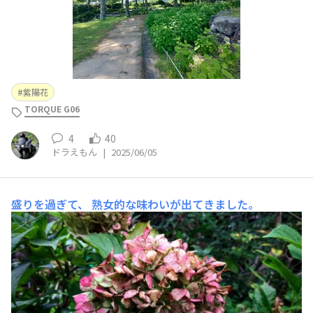
紫陽花
TORQUE G06
4
40
ドラえもん
|
2025/06/05
盛りを過ぎて、
熟女的な味わいが出てきました。