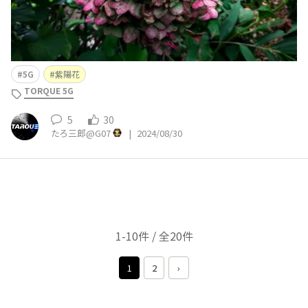
5G
紫陽花
TORQUE 5G
5
30
たろ三郎@G07
|
2024/08/30
1-10件 / 全20件
1
2
›