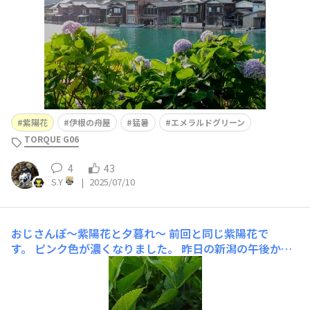
紫陽花
伊根の舟屋
猛暑
エメラルドグリーン
TORQUE G06
4
43
S.Y
|
2025/07/10
おじさんぽ〜紫陽花と夕暮れ〜
前回と同じ紫陽花で
す。 ピンク色が濃くなりました。 昨日の新潟の午後から
は梅雨の中だるみで暑さと湿気が激しかったです。 扇風
機廻して寝ました。 で、夕暮れ時はきれいな色彩でし
た。 写真には写ってないけど、コウモリも近所を飛んで
いました。