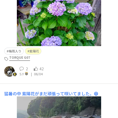
梅雨入り
紫陽花
TORQUE G07
2
42
S.Y
|
06/04
猛暑の中
紫陽花がまだ頑張って咲いてました。😄