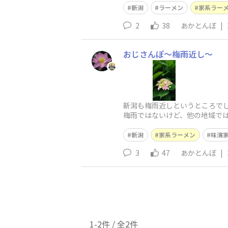
新潟
ラーメン
家系ラー
2
38
あかとんぼ
|
おじさんぽ〜梅雨近し〜
新潟も梅雨近しというところでし
梅雨ではないけど、他の地域で
けましょ
新潟
家系ラーメン
味濱
3
47
あかとんぼ
|
1-2件 / 全2件