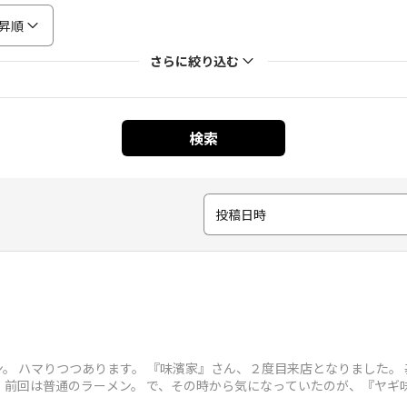
昇順
さらに絞り込む
検索
投稿日時
。 ハマりつつあります。 『味濱家』さん、２度目来店となりました。
、前回は普通のラーメン。 で、その時から気になっていたのが、『ヤギ味