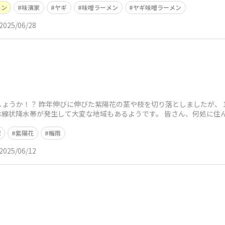
メン
味濱家
ヤギ
味噌ラーメン
ヤギ味噌ラーメン
2025/06/28
ょうか！？ 昨年伸びに伸びた紫陽花の茎や枝を切り落としましたが、
は線状降水帯が発生して大変な地域もあるようです。 皆さん、何処に住
家
紫陽花
梅雨
2025/06/12