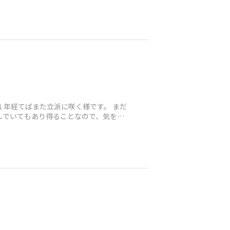
１年経てばまた立派に咲く様です。 まだ
んでいてもあり得ることなので、気をつ