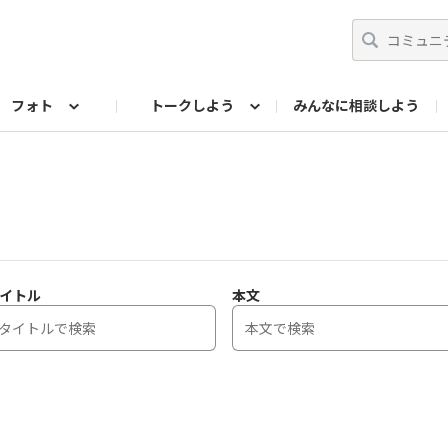
フォト
トークしよう
みんなに相談しよう
らせ
07公式サイト
TORQUEサークル
#フォトコンテスト「夏の思い出ワンシーン」
編集部のつぶやき（アーカイブ）
歴代モデル
【会員限定】ニュース
フォ
イトル
本文