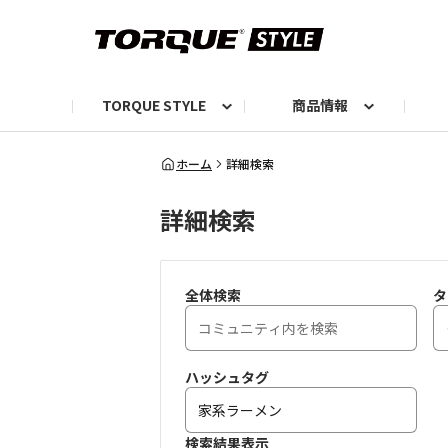
TORQUE STYLE
商品情報
お知らせ
TORQUEニュース
TORQUEフォト
自己紹介しよう
編集部の日常フォト
TORQUIZ【投票企画】
TORQUEトーク
G07エピソード投稿📸
よみもの
編集部からのおし
G
ホーム
詳細検索
詳細検索
全体検索
タ
ハッシュタグ
検索結果表示