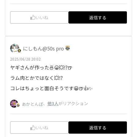
いいね
返信する
にしもん@50s pro
2025/06/28 20:02
ヤギさんが作った🍜😀💥⁉️🍺
ラム肉とかではなく💥⁉️
コレはちょっと面白そうです😀🍺👍✨
、
他3人
がリアクション
あかとんぼ
いいね
返信する