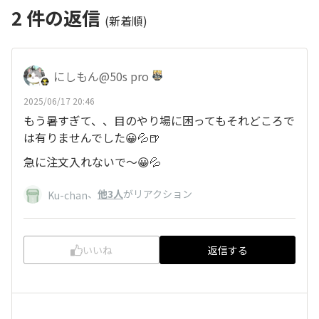
2
件の返信
(新着順)
にしもん@50s pro
2025/06/17 20:46
もう暑すぎて、、目のやり場に困ってもそれどころで
は有りませんでした😀💦🍺
急に注文入れないで〜😀💦
、
他3人
がリアクション
Ku-chan
いいね
返信する