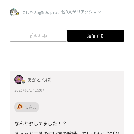
、
他3人
がリアクション
にしもん@50s pro
いいね
返信する
あかとんぼ
2025/06/17 15:07
まさこ
なんか察してました！？
ちょっと言葉の使い方で喧嘩してしばらく会話が