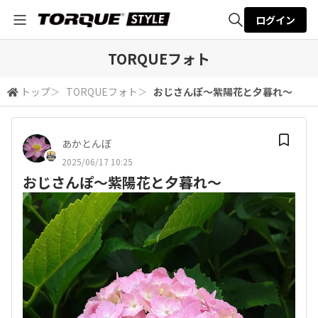
ログイン
全体検索
TORQUEフォト
トップ
＞
TORQUEフォト
＞
おじさんぽ〜紫陽花と夕暮れ〜
検索
あかとんぼ
2025/06/17 10:25
おじさんぽ〜紫陽花と夕暮れ〜