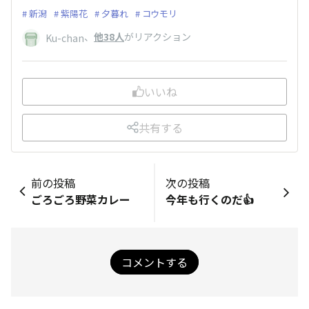
新潟
紫陽花
夕暮れ
コウモリ
、
他38人
がリアクション
Ku-chan
いいね
共有する
前の投稿
次の投稿
ごろごろ野菜カレー
今年も行くのだ👍️
コメントする